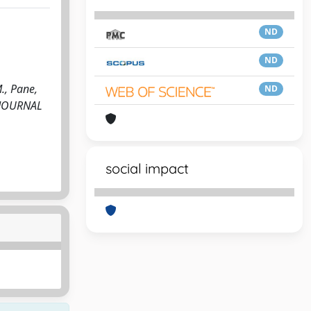
ND
ND
., Pane,
ND
n: JOURNAL
social impact