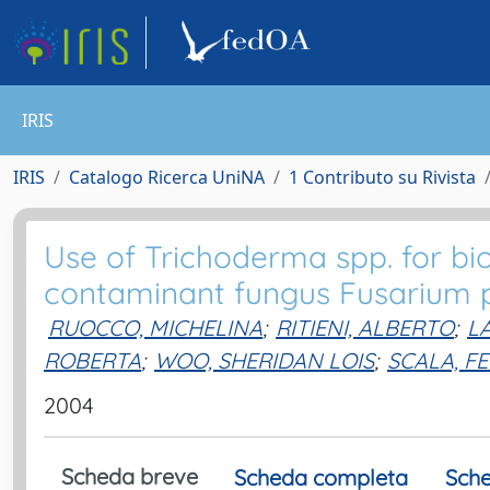
IRIS
IRIS
Catalogo Ricerca UniNA
1 Contributo su Rivista
Use of Trichoderma spp. for biol
contaminant fungus Fusarium p
RUOCCO, MICHELINA
;
RITIENI, ALBERTO
;
L
ROBERTA
;
WOO, SHERIDAN LOIS
;
SCALA, FE
2004
Scheda breve
Scheda completa
Sche