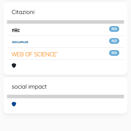
Citazioni
ND
ND
ND
social impact