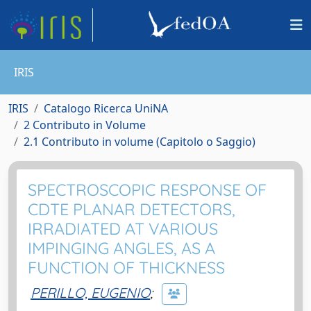
IRIS
IRIS
Catalogo Ricerca UniNA
2 Contributo in Volume
2.1 Contributo in volume (Capitolo o Saggio)
SPECTROSCOPIC RESPONSE OF
CDTE PLANAR DETECTORS,
IRRADIATED AT VARIOUS
IMPINGING ANGLES, AS A
FUNCTION OF THICKNESS
PERILLO, EUGENIO
;