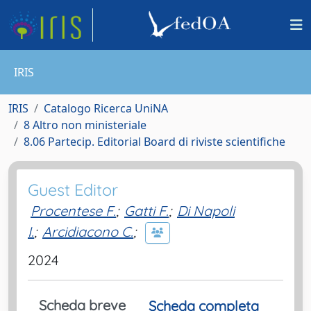
IRIS
IRIS
Catalogo Ricerca UniNA
8 Altro non ministeriale
8.06 Partecip. Editorial Board di riviste scientifiche
Guest Editor
Procentese F.
;
Gatti F.
;
Di Napoli
I.
;
Arcidiacono C.
;
2024
Scheda breve
Scheda completa