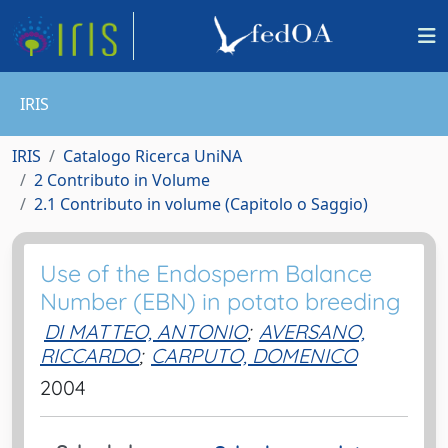
IRIS
IRIS
Catalogo Ricerca UniNA
2 Contributo in Volume
2.1 Contributo in volume (Capitolo o Saggio)
Use of the Endosperm Balance
Number (EBN) in potato breeding
DI MATTEO, ANTONIO
;
AVERSANO,
RICCARDO
;
CARPUTO, DOMENICO
2004