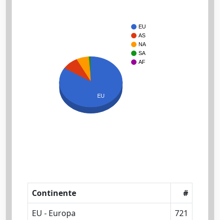
EU
AS
NA
SA
AF
EU
Continente
#
EU - Europa
721