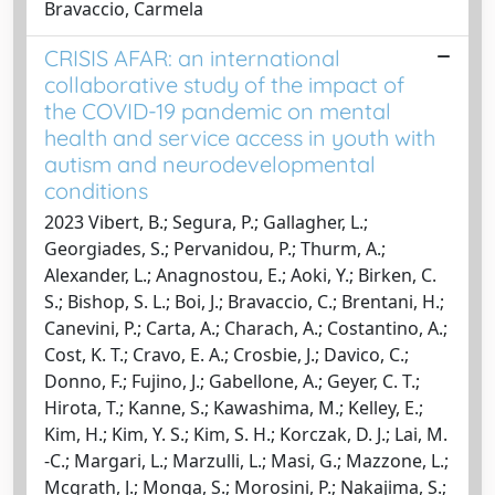
Bravaccio, Carmela
CRISIS AFAR: an international
collaborative study of the impact of
the COVID-19 pandemic on mental
health and service access in youth with
autism and neurodevelopmental
conditions
2023 Vibert, B.; Segura, P.; Gallagher, L.;
Georgiades, S.; Pervanidou, P.; Thurm, A.;
Alexander, L.; Anagnostou, E.; Aoki, Y.; Birken, C.
S.; Bishop, S. L.; Boi, J.; Bravaccio, C.; Brentani, H.;
Canevini, P.; Carta, A.; Charach, A.; Costantino, A.;
Cost, K. T.; Cravo, E. A.; Crosbie, J.; Davico, C.;
Donno, F.; Fujino, J.; Gabellone, A.; Geyer, C. T.;
Hirota, T.; Kanne, S.; Kawashima, M.; Kelley, E.;
Kim, H.; Kim, Y. S.; Kim, S. H.; Korczak, D. J.; Lai, M.
-C.; Margari, L.; Marzulli, L.; Masi, G.; Mazzone, L.;
Mcgrath, J.; Monga, S.; Morosini, P.; Nakajima, S.;