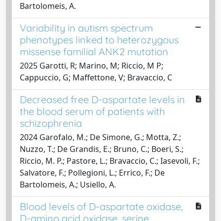
Bartolomeis, A.
Variability in autism spectrum
phenotypes linked to heterozygous
missense familial ANK2 mutation
2025 Garotti, R; Marino, M; Riccio, M P;
Cappuccio, G; Maffettone, V; Bravaccio, C
Decreased free D-aspartate levels in
the blood serum of patients with
schizophrenia
2024 Garofalo, M.; De Simone, G.; Motta, Z.;
Nuzzo, T.; De Grandis, E.; Bruno, C.; Boeri, S.;
Riccio, M. P.; Pastore, L.; Bravaccio, C.; Iasevoli, F.;
Salvatore, F.; Pollegioni, L.; Errico, F.; De
Bartolomeis, A.; Usiello, A.
Blood levels of D-aspartate oxidase,
D-amino acid oxidase, serine