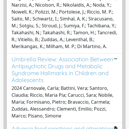
Narzisi, A.; Nicolson, R.; Nikolaidis, A.; Noda, Y.;
Nowell, K.; Polizzi, M.; Portolese, J.; Riccio, M. P.;
Saito, M.; Schwartz, I.; Simhal, A. K.; Siracusano,
M.; Sotgiu, S.; Stroud, J.; Sumiya, F.; Tachibana, Y.;
Takahashi, N.; Takahashi, R.; Tamon, H.; Tancredi,
R.; Vitiello, B.; Zuddas, A.; Leventhal, B.;
Merikangas, K.; Milham, M. P.; Di Martino, A.
Umbrella Review: Association Between
Antipsychotic Drugs and Metabolic
Syndrome Hallmarks in Children and
Adolescents
2024 Carnovale, Carla; Battini, Vera; Santoro,
Claudia; Riccio, Maria Pia; Carucci, Sara; Nobile,
Maria; Formisano, Pietro; Bravaccio, Carmela;
Zuddas, Alessandro; Clementi, Emilio; Pozzi,
Marco; Pisano, Simone
Adverse food reactions and alterations