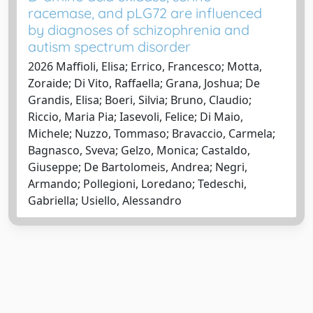
racemase, and pLG72 are influenced
by diagnoses of schizophrenia and
autism spectrum disorder
2026 Maffioli, Elisa; Errico, Francesco; Motta,
Zoraide; Di Vito, Raffaella; Grana, Joshua; De
Grandis, Elisa; Boeri, Silvia; Bruno, Claudio;
Riccio, Maria Pia; Iasevoli, Felice; Di Maio,
Michele; Nuzzo, Tommaso; Bravaccio, Carmela;
Bagnasco, Sveva; Gelzo, Monica; Castaldo,
Giuseppe; De Bartolomeis, Andrea; Negri,
Armando; Pollegioni, Loredano; Tedeschi,
Gabriella; Usiello, Alessandro
Powered by
IRIS
-
about IRIS
-
Utilizzo dei cookie
-
Privacy
Copyright © 2026