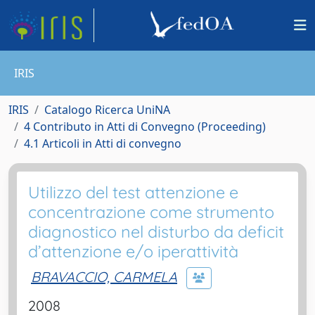
IRIS
IRIS
Catalogo Ricerca UniNA
4 Contributo in Atti di Convegno (Proceeding)
4.1 Articoli in Atti di convegno
Utilizzo del test attenzione e
concentrazione come strumento
diagnostico nel disturbo da deficit
d’attenzione e/o iperattività
BRAVACCIO, CARMELA
2008