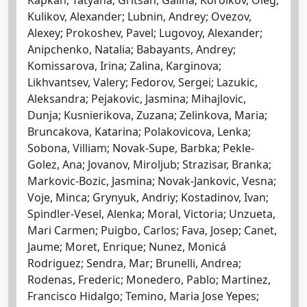
Kulikov, Alexander; Lubnin, Andrey; Ovezov,
Alexey; Prokoshev, Pavel; Lugovoy, Alexander;
Anipchenko, Natalia; Babayants, Andrey;
Komissarova, Irina; Zalina, Karginova;
Likhvantsev, Valery; Fedorov, Sergei; Lazukic,
Aleksandra; Pejakovic, Jasmina; Mihajlovic,
Dunja; Kusnierikova, Zuzana; Zelinkova, Maria;
Bruncakova, Katarina; Polakovicova, Lenka;
Sobona, Villiam; Novak-Supe, Barbka; Pekle-
Golez, Ana; Jovanov, Miroljub; Strazisar, Branka;
Markovic-Bozic, Jasmina; Novak-Jankovic, Vesna;
Voje, Minca; Grynyuk, Andriy; Kostadinov, Ivan;
Spindler-Vesel, Alenka; Moral, Victoria; Unzueta,
Mari Carmen; Puigbo, Carlos; Fava, Josep; Canet,
Jaume; Moret, Enrique; Nunez, Monicá
Rodriguez; Sendra, Mar; Brunelli, Andrea;
Rodenas, Frederic; Monedero, Pablo; Martinez,
Francisco Hidalgo; Temino, Maria Jose Yepes;