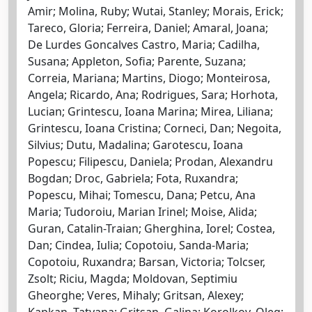
Amir; Molina, Ruby; Wutai, Stanley; Morais, Erick;
Tareco, Gloria; Ferreira, Daniel; Amaral, Joana;
De Lurdes Goncalves Castro, Maria; Cadilha,
Susana; Appleton, Sofia; Parente, Suzana;
Correia, Mariana; Martins, Diogo; Monteirosa,
Angela; Ricardo, Ana; Rodrigues, Sara; Horhota,
Lucian; Grintescu, Ioana Marina; Mirea, Liliana;
Grintescu, Ioana Cristina; Corneci, Dan; Negoita,
Silvius; Dutu, Madalina; Garotescu, Ioana
Popescu; Filipescu, Daniela; Prodan, Alexandru
Bogdan; Droc, Gabriela; Fota, Ruxandra;
Popescu, Mihai; Tomescu, Dana; Petcu, Ana
Maria; Tudoroiu, Marian Irinel; Moise, Alida;
Guran, Catalin-Traian; Gherghina, Iorel; Costea,
Dan; Cindea, Iulia; Copotoiu, Sanda-Maria;
Copotoiu, Ruxandra; Barsan, Victoria; Tolcser,
Zsolt; Riciu, Magda; Moldovan, Septimiu
Gheorghe; Veres, Mihaly; Gritsan, Alexey;
Kapkan, Tatyana; Gritsan, Galina; Korolkov, Oleg;