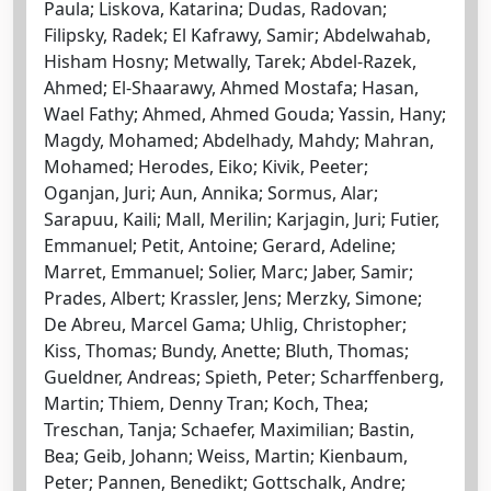
Paula; Liskova, Katarina; Dudas, Radovan;
Filipsky, Radek; El Kafrawy, Samir; Abdelwahab,
Hisham Hosny; Metwally, Tarek; Abdel-Razek,
Ahmed; El-Shaarawy, Ahmed Mostafa; Hasan,
Wael Fathy; Ahmed, Ahmed Gouda; Yassin, Hany;
Magdy, Mohamed; Abdelhady, Mahdy; Mahran,
Mohamed; Herodes, Eiko; Kivik, Peeter;
Oganjan, Juri; Aun, Annika; Sormus, Alar;
Sarapuu, Kaili; Mall, Merilin; Karjagin, Juri; Futier,
Emmanuel; Petit, Antoine; Gerard, Adeline;
Marret, Emmanuel; Solier, Marc; Jaber, Samir;
Prades, Albert; Krassler, Jens; Merzky, Simone;
De Abreu, Marcel Gama; Uhlig, Christopher;
Kiss, Thomas; Bundy, Anette; Bluth, Thomas;
Gueldner, Andreas; Spieth, Peter; Scharffenberg,
Martin; Thiem, Denny Tran; Koch, Thea;
Treschan, Tanja; Schaefer, Maximilian; Bastin,
Bea; Geib, Johann; Weiss, Martin; Kienbaum,
Peter; Pannen, Benedikt; Gottschalk, Andre;