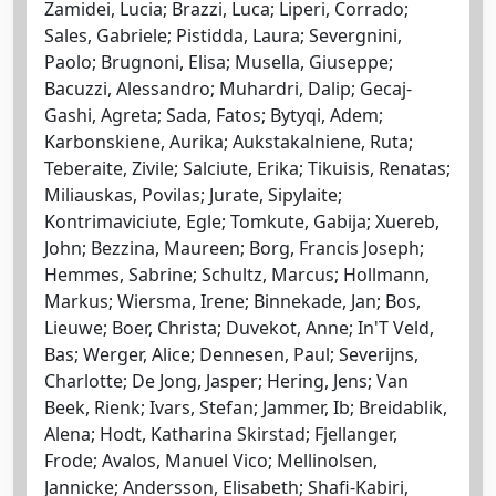
Zamidei, Lucia; Brazzi, Luca; Liperi, Corrado;
Sales, Gabriele; Pistidda, Laura; Severgnini,
Paolo; Brugnoni, Elisa; Musella, Giuseppe;
Bacuzzi, Alessandro; Muhardri, Dalip; Gecaj-
Gashi, Agreta; Sada, Fatos; Bytyqi, Adem;
Karbonskiene, Aurika; Aukstakalniene, Ruta;
Teberaite, Zivile; Salciute, Erika; Tikuisis, Renatas;
Miliauskas, Povilas; Jurate, Sipylaite;
Kontrimaviciute, Egle; Tomkute, Gabija; Xuereb,
John; Bezzina, Maureen; Borg, Francis Joseph;
Hemmes, Sabrine; Schultz, Marcus; Hollmann,
Markus; Wiersma, Irene; Binnekade, Jan; Bos,
Lieuwe; Boer, Christa; Duvekot, Anne; In'T Veld,
Bas; Werger, Alice; Dennesen, Paul; Severijns,
Charlotte; De Jong, Jasper; Hering, Jens; Van
Beek, Rienk; Ivars, Stefan; Jammer, Ib; Breidablik,
Alena; Hodt, Katharina Skirstad; Fjellanger,
Frode; Avalos, Manuel Vico; Mellinolsen,
Jannicke; Andersson, Elisabeth; Shafi-Kabiri,