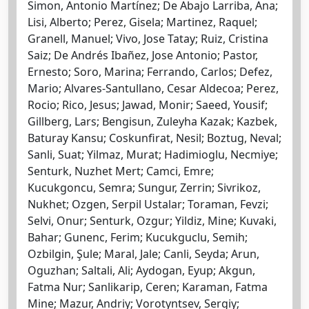
Simon, Antonio Martínez; De Abajo Larriba, Ana;
Lisi, Alberto; Perez, Gisela; Martinez, Raquel;
Granell, Manuel; Vivo, Jose Tatay; Ruiz, Cristina
Saiz; De Andrés Ibañez, Jose Antonio; Pastor,
Ernesto; Soro, Marina; Ferrando, Carlos; Defez,
Mario; Alvares-Santullano, Cesar Aldecoa; Perez,
Rocio; Rico, Jesus; Jawad, Monir; Saeed, Yousif;
Gillberg, Lars; Bengisun, Zuleyha Kazak; Kazbek,
Baturay Kansu; Coskunfirat, Nesil; Boztug, Neval;
Sanli, Suat; Yilmaz, Murat; Hadimioglu, Necmiye;
Senturk, Nuzhet Mert; Camci, Emre;
Kucukgoncu, Semra; Sungur, Zerrin; Sivrikoz,
Nukhet; Ozgen, Serpil Ustalar; Toraman, Fevzi;
Selvi, Onur; Senturk, Ozgur; Yildiz, Mine; Kuvaki,
Bahar; Gunenc, Ferim; Kucukguclu, Semih;
Ozbilgin, Şule; Maral, Jale; Canli, Seyda; Arun,
Oguzhan; Saltali, Ali; Aydogan, Eyup; Akgun,
Fatma Nur; Sanlikarip, Ceren; Karaman, Fatma
Mine; Mazur, Andriy; Vorotyntsev, Sergiy;