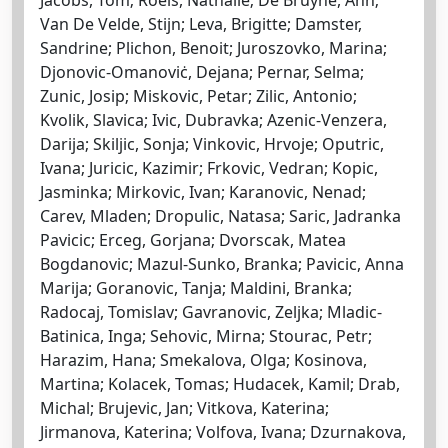
Van De Velde, Stijn; Leva, Brigitte; Damster,
Sandrine; Plichon, Benoit; Juroszovko, Marina;
Djonovic-Omanoviċ, Dejana; Pernar, Selma;
Zunic, Josip; Miskovic, Petar; Zilic, Antonio;
Kvolik, Slavica; Ivic, Dubravka; Azenic-Venzera,
Darija; Skiljic, Sonja; Vinkovic, Hrvoje; Oputric,
Ivana; Juricic, Kazimir; Frkovic, Vedran; Kopic,
Jasminka; Mirkovic, Ivan; Karanovic, Nenad;
Carev, Mladen; Dropulic, Natasa; Saric, Jadranka
Pavicic; Erceg, Gorjana; Dvorscak, Matea
Bogdanovic; Mazul-Sunko, Branka; Pavicic, Anna
Marija; Goranovic, Tanja; Maldini, Branka;
Radocaj, Tomislav; Gavranovic, Zeljka; Mladic-
Batinica, Inga; Sehovic, Mirna; Stourac, Petr;
Harazim, Hana; Smekalova, Olga; Kosinova,
Martina; Kolacek, Tomas; Hudacek, Kamil; Drab,
Michal; Brujevic, Jan; Vitkova, Katerina;
Jirmanova, Katerina; Volfova, Ivana; Dzurnakova,