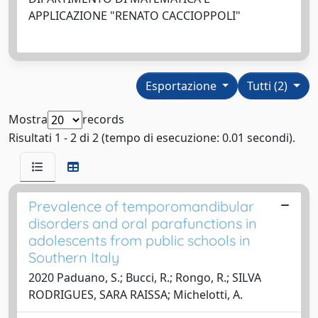
APPLICAZIONE "RENATO CACCIOPPOLI"
Esportazione
Tutti (2)
Mostra
records
Risultati 1 - 2 di 2 (tempo di esecuzione: 0.01 secondi).
Prevalence of temporomandibular
disorders and oral parafunctions in
adolescents from public schools in
Southern Italy
2020 Paduano, S.; Bucci, R.; Rongo, R.; SILVA
RODRIGUES, SARA RAISSA; Michelotti, A.