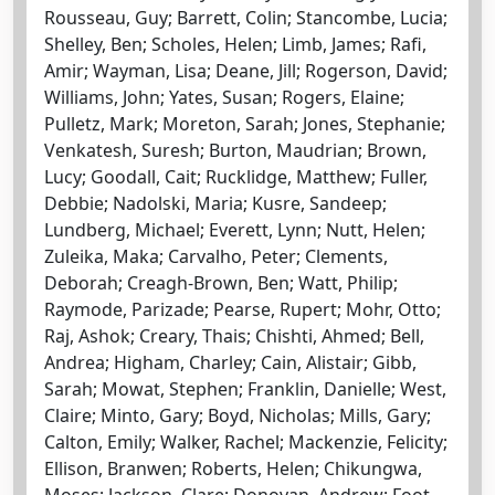
Rousseau, Guy; Barrett, Colin; Stancombe, Lucia;
Shelley, Ben; Scholes, Helen; Limb, James; Rafi,
Amir; Wayman, Lisa; Deane, Jill; Rogerson, David;
Williams, John; Yates, Susan; Rogers, Elaine;
Pulletz, Mark; Moreton, Sarah; Jones, Stephanie;
Venkatesh, Suresh; Burton, Maudrian; Brown,
Lucy; Goodall, Cait; Rucklidge, Matthew; Fuller,
Debbie; Nadolski, Maria; Kusre, Sandeep;
Lundberg, Michael; Everett, Lynn; Nutt, Helen;
Zuleika, Maka; Carvalho, Peter; Clements,
Deborah; Creagh-Brown, Ben; Watt, Philip;
Raymode, Parizade; Pearse, Rupert; Mohr, Otto;
Raj, Ashok; Creary, Thais; Chishti, Ahmed; Bell,
Andrea; Higham, Charley; Cain, Alistair; Gibb,
Sarah; Mowat, Stephen; Franklin, Danielle; West,
Claire; Minto, Gary; Boyd, Nicholas; Mills, Gary;
Calton, Emily; Walker, Rachel; Mackenzie, Felicity;
Ellison, Branwen; Roberts, Helen; Chikungwa,
Moses; Jackson, Clare; Donovan, Andrew; Foot,