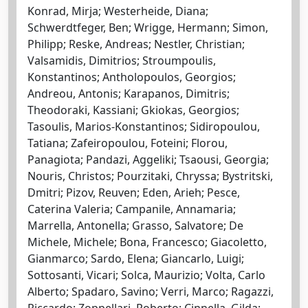
Konrad, Mirja; Westerheide, Diana;
Schwerdtfeger, Ben; Wrigge, Hermann; Simon,
Philipp; Reske, Andreas; Nestler, Christian;
Valsamidis, Dimitrios; Stroumpoulis,
Konstantinos; Antholopoulos, Georgios;
Andreou, Antonis; Karapanos, Dimitris;
Theodoraki, Kassiani; Gkiokas, Georgios;
Tasoulis, Marios-Konstantinos; Sidiropoulou,
Tatiana; Zafeiropoulou, Foteini; Florou,
Panagiota; Pandazi, Aggeliki; Tsaousi, Georgia;
Nouris, Christos; Pourzitaki, Chryssa; Bystritski,
Dmitri; Pizov, Reuven; Eden, Arieh; Pesce,
Caterina Valeria; Campanile, Annamaria;
Marrella, Antonella; Grasso, Salvatore; De
Michele, Michele; Bona, Francesco; Giacoletto,
Gianmarco; Sardo, Elena; Giancarlo, Luigi;
Sottosanti, Vicari; Solca, Maurizio; Volta, Carlo
Alberto; Spadaro, Savino; Verri, Marco; Ragazzi,
Riccardo; Zoppellari, Roberto; Cinnella, Gilda;