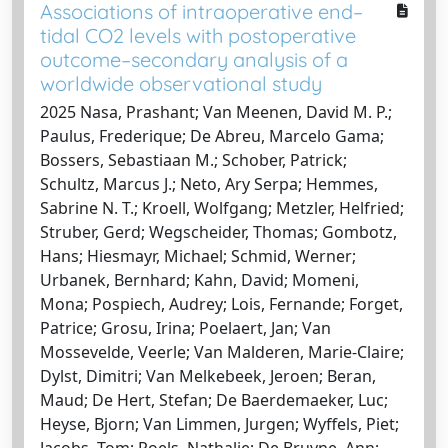
Associations of intraoperative end–
tidal CO2 levels with postoperative
outcome–secondary analysis of a
worldwide observational study
2025 Nasa, Prashant; Van Meenen, David M. P.;
Paulus, Frederique; De Abreu, Marcelo Gama;
Bossers, Sebastiaan M.; Schober, Patrick;
Schultz, Marcus J.; Neto, Ary Serpa; Hemmes,
Sabrine N. T.; Kroell, Wolfgang; Metzler, Helfried;
Struber, Gerd; Wegscheider, Thomas; Gombotz,
Hans; Hiesmayr, Michael; Schmid, Werner;
Urbanek, Bernhard; Kahn, David; Momeni,
Mona; Pospiech, Audrey; Lois, Fernande; Forget,
Patrice; Grosu, Irina; Poelaert, Jan; Van
Mossevelde, Veerle; Van Malderen, Marie-Claire;
Dylst, Dimitri; Van Melkebeek, Jeroen; Beran,
Maud; De Hert, Stefan; De Baerdemaeker, Luc;
Heyse, Bjorn; Van Limmen, Jurgen; Wyffels, Piet;
Jacobs, Tom; Roels, Nathalie; De Bruyne, Ann;