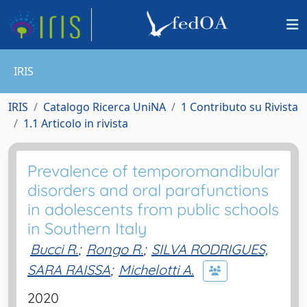
IRIS
IRIS
Catalogo Ricerca UniNA
1 Contributo su Rivista
1.1 Articolo in rivista
Prevalence of temporomandibular
disorders and oral parafunctions
in adolescents from public schools
in Southern Italy
Bucci R.
;
Rongo R.
;
SILVA RODRIGUES,
SARA RAISSA
;
Michelotti A.
2020