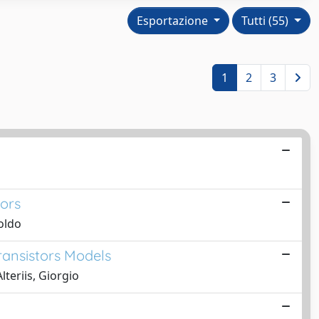
Esportazione
Tutti (55)
1
2
3
o
sors
oldo
ransistors Models
teriis, Giorgio