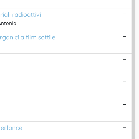
ali radioattivi
 Antonio
ganici a film sottile
eillance