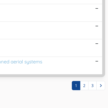
n
nned aerial systems
1
2
3