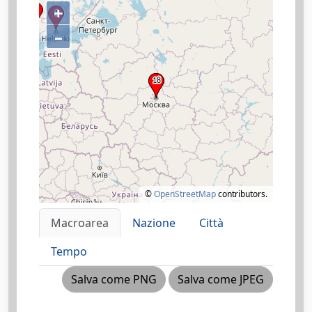
+
–
©
OpenStreetMap
contributors.
Macroarea
Nazione
Città
Tempo
Salva come PNG
Salva come JPEG