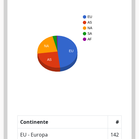
EU
AS
NA
SA
AF
NA
EU
AS
Continente
#
EU - Europa
142