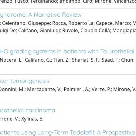
orenzo; Fusco, Ferdinando; Imbimbo, Ciro; Mirone, Vincenzo;
 Syndrome: A Narrative Review
e; Celentano, Giuseppe; Rocca, Roberto La; Capece, Marco; 
gi De; Califano, Gianluigi; Ruvolo, Claudia Collà; Mangiapi
grading systems in patients with Ta urothelial
ra, L.; Califano, G.; Tian, Z.; Shariat, S. F.; Saad, F.; Chun, F
cer tumorigenesis
onnini, M.; Mercadante, V.; Palmieri, A.; Verze, P.; Mirone, V.; A
urothelial carcinoma
irone, V.; Xylinas, E.
 Patients Using Long-Term Tadalafil: A Prospect