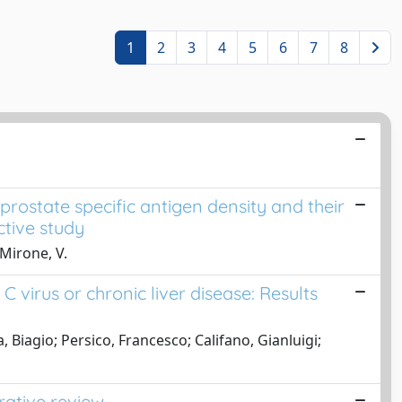
1
2
3
4
5
6
7
8
rostate specific antigen density and their
ctive study
 Mirone, V.
 C virus or chronic liver disease: Results
Biagio; Persico, Francesco; Califano, Gianluigi;
rative review