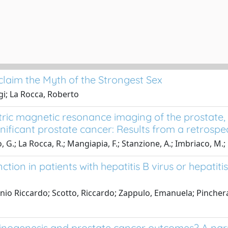
claim the Myth of the Strongest Sex
gi; La Rocca, Roberto
ric magnetic resonance imaging of the prostate, p
ignificant prostate cancer: Results from a retrospe
o, G.; La Rocca, R.; Mangiapia, F.; Stanzione, A.; Imbriaco, M.;
tion in patients with hepatitis B virus or hepatitis
o Riccardo; Scotto, Riccardo; Zappulo, Emanuela; Pinchera, 
rcinogenesis and prostate cancer outcomes? A nar