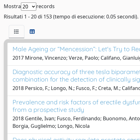
Mostra
records
Risultati 1 - 20 di 153 (tempo di esecuzione: 0.05 secondi).
Male Ageing or “Mencession”: Let's Try to Re
2017 Mirone, Vincenzo; Verze, Paolo; Califano, Gianlui
Diagnostic accuracy of three tesla biparamet
combination for the detection of clinically s
2018 Persico, F.; Longo, N.; Fusco, F.; Creta, M.; Califan
Prevalence and risk factors of erectile dysfunc
from a prospective study
2018 Gentile, Ivan; Fusco, Ferdinando; Buonomo, Antoni
Borgia, Guglielmo; Longo, Nicola
Does physical activity regulate prostate ca