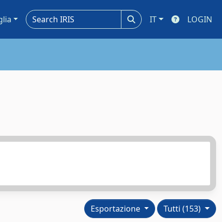
glia
IT
LOGIN
Esportazione
Tutti (153)