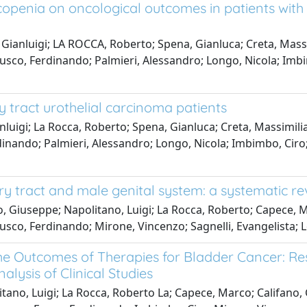
openia on oncological outcomes in patients with 
 Gianluigi; LA ROCCA, Roberto; Spena, Gianluca; Creta, Mas
Fusco, Ferdinando; Palmieri, Alessandro; Longo, Nicola; Imb
y tract urothelial carcinoma patients
ianluigi; La Rocca, Roberto; Spena, Gianluca; Creta, Massimi
dinando; Palmieri, Alessandro; Longo, Nicola; Imbimbo, Ciro;
ry tract and male genital system: a systematic r
o, Giuseppe; Napolitano, Luigi; La Rocca, Roberto; Capece, M
usco, Ferdinando; Mirone, Vincenzo; Sagnelli, Evangelista; 
the Outcomes of Therapies for Bladder Cancer: Re
alysis of Clinical Studies
ano, Luigi; La Rocca, Roberto La; Capece, Marco; Califano, G