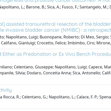
apolitano, L.; Barone, B.; Sica, A.; Fusco, F.; Santangelo, M.; 
) assisted transurethral resection of the bladder
e invasive bladder cancer (NMIBC) : a retrospect
to; Napolitano, Luigi; Buonopane, Roberto; Di Meo, Sergio;
Califano, Gianluigi; Crocetto, Felice; Imbimbo, Ciro; Mirone
Either as Predonation or Ex Vivo Bench Procedure
liano; Celentano, Giuseppe; Napolitano, Luigi; Capece, Marc
anile, Silvia; Dodaro, Concetta Anna; Sica, Antonello; Califa
tivity
a Rocca, R.; Celentano, G.; Napolitano, L.; Calace, F. P.; Spena