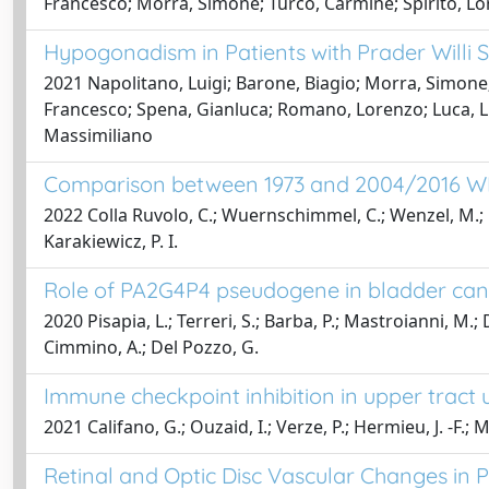
Francesco; Morra, Simone; Turco, Carmine; Spirito, L
Hypogonadism in Patients with Prader Willi
2021 Napolitano, Luigi; Barone, Biagio; Morra, Simon
Francesco; Spena, Gianluca; Romano, Lorenzo; Luca, Lui
Massimiliano
Comparison between 1973 and 2004/2016 WHO 
2022 Colla Ruvolo, C.; Wuernschimmel, C.; Wenzel, M.; Noce
Karakiewicz, P. I.
Role of PA2G4P4 pseudogene in bladder can
2020 Pisapia, L.; Terreri, S.; Barba, P.; Mastroianni, M.; D
Cimmino, A.; Del Pozzo, G.
Immune checkpoint inhibition in upper tract 
2021 Califano, G.; Ouzaid, I.; Verze, P.; Hermieu, J. -F.; M
Retinal and Optic Disc Vascular Changes in