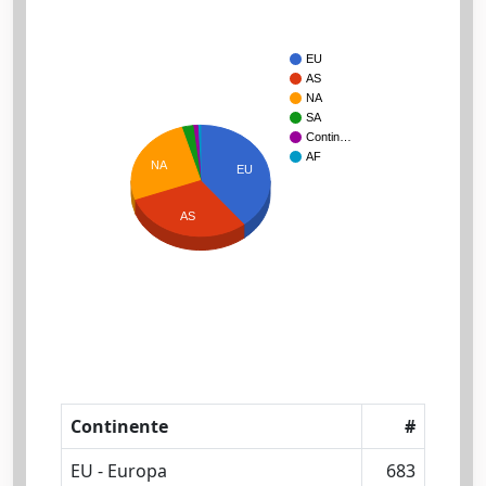
EU
AS
NA
SA
Contin…
AF
NA
EU
AS
Continente
#
EU - Europa
683