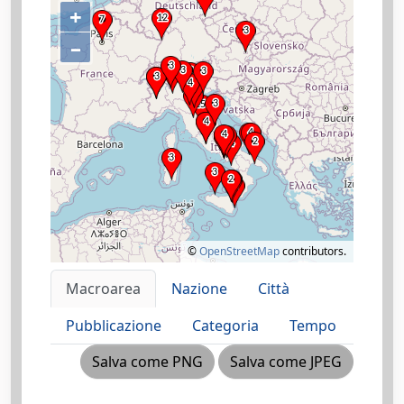
+
–
©
OpenStreetMap
contributors.
Macroarea
Nazione
Città
Pubblicazione
Categoria
Tempo
Salva come PNG
Salva come JPEG