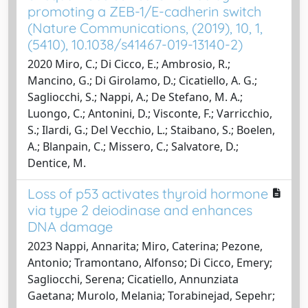
promoting a ZEB-1/E-cadherin switch
(Nature Communications, (2019), 10, 1,
(5410), 10.1038/s41467-019-13140-2)
2020 Miro, C.; Di Cicco, E.; Ambrosio, R.;
Mancino, G.; Di Girolamo, D.; Cicatiello, A. G.;
Sagliocchi, S.; Nappi, A.; De Stefano, M. A.;
Luongo, C.; Antonini, D.; Visconte, F.; Varricchio,
S.; Ilardi, G.; Del Vecchio, L.; Staibano, S.; Boelen,
A.; Blanpain, C.; Missero, C.; Salvatore, D.;
Dentice, M.
Loss of p53 activates thyroid hormone
via type 2 deiodinase and enhances
DNA damage
2023 Nappi, Annarita; Miro, Caterina; Pezone,
Antonio; Tramontano, Alfonso; Di Cicco, Emery;
Sagliocchi, Serena; Cicatiello, Annunziata
Gaetana; Murolo, Melania; Torabinejad, Sepehr;