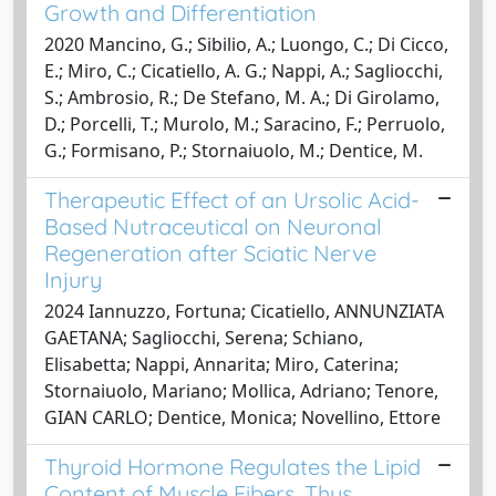
Growth and Differentiation
2020 Mancino, G.; Sibilio, A.; Luongo, C.; Di Cicco,
E.; Miro, C.; Cicatiello, A. G.; Nappi, A.; Sagliocchi,
S.; Ambrosio, R.; De Stefano, M. A.; Di Girolamo,
D.; Porcelli, T.; Murolo, M.; Saracino, F.; Perruolo,
G.; Formisano, P.; Stornaiuolo, M.; Dentice, M.
Therapeutic Effect of an Ursolic Acid-
Based Nutraceutical on Neuronal
Regeneration after Sciatic Nerve
Injury
2024 Iannuzzo, Fortuna; Cicatiello, ANNUNZIATA
GAETANA; Sagliocchi, Serena; Schiano,
Elisabetta; Nappi, Annarita; Miro, Caterina;
Stornaiuolo, Mariano; Mollica, Adriano; Tenore,
GIAN CARLO; Dentice, Monica; Novellino, Ettore
Thyroid Hormone Regulates the Lipid
Content of Muscle Fibers, Thus