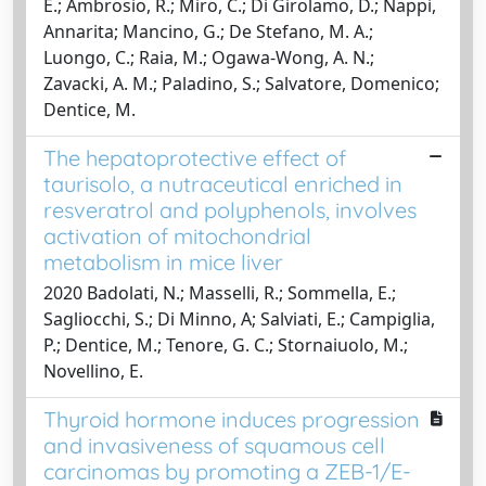
E.; Ambrosio, R.; Miro, C.; Di Girolamo, D.; Nappi,
Annarita; Mancino, G.; De Stefano, M. A.;
Luongo, C.; Raia, M.; Ogawa-Wong, A. N.;
Zavacki, A. M.; Paladino, S.; Salvatore, Domenico;
Dentice, M.
The hepatoprotective effect of
taurisolo, a nutraceutical enriched in
resveratrol and polyphenols, involves
activation of mitochondrial
metabolism in mice liver
2020 Badolati, N.; Masselli, R.; Sommella, E.;
Sagliocchi, S.; Di Minno, A; Salviati, E.; Campiglia,
P.; Dentice, M.; Tenore, G. C.; Stornaiuolo, M.;
Novellino, E.
Thyroid hormone induces progression
and invasiveness of squamous cell
carcinomas by promoting a ZEB-1/E-