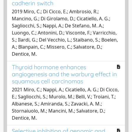
cadherin switch
2019 Miro, C.; Di Cicco, E.; Ambrosio, R.;
Mancino, G.; Di Girolamo, D.; Cicatiello, A. G.;
Sagliocchi, S.; Nappi, A.; De Stefano, M. A.;
Luongo, C.; Antonini, D.; Visconte, F.; Varricchio,
S.; Ilardi, G.; Del Vecchio, L.; Staibano, S.; Boelen,
A.; Blanpain, C.; Missero, C.; Salvatore, D.;
Dentice, M.
Thyroid hormone enhances
angiogenesis and the warburg effect in
squamous cell carcinomas
2021 Miro, C.; Nappi, A.; Cicatiello, A. G.; Di Cicco,
E.; Sagliocchi, S.; Murolo, M.; Belli, V.; Troiani, T.;
Albanese, S.; Amiranda, S.; Zavacki, A. M.;
Stornaiuolo, M.; Mancini, M.; Salvatore, D.;
Dentice, M.
Selective inhibition of genomic and