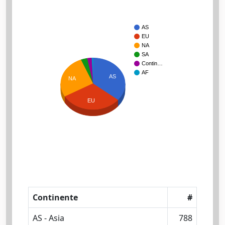
AS
EU
NA
SA
Contin…
AF
AS
NA
EU
Continente
#
AS - Asia
788