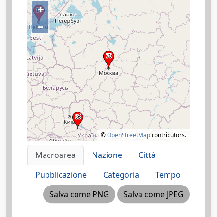
+
–
©
OpenStreetMap
contributors.
Macroarea
Nazione
Città
Pubblicazione
Categoria
Tempo
Salva come PNG
Salva come JPEG