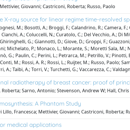
 Mettivier, Giovanni; Castriconi, Roberta; Russo, Paolo
e X-ray source for linear regime time-resolved s
lognesi, M.; Bosotti, A.; Broggi, F.; Calandrino, R.; Camera, F.; 
; Cianchi, A.; Coluccelli, N.; Curatolo, C.; Del Vecchio, A.; Di Mit
hiringhelli, G.; Giannotti, D.; Giove, D.; Groppi, F.; Guazzoni, 
nni; Michelato, P.; Monaco, L.; Morante, S.; Moretti Sala, M.; N
, G.; Paulin, C.; Perini, L.; Petrarca, M.; Petrillo, V.; Pinotti, E.
onti, M.; Rossi, A. R.; Rossi, L.; Ruijter, M.; Russo, Paolo; Sa
ri, A.; Taibi, A.; Torri, V.; Turchetti, G.; Vaccarezza, C.; Valdagni
al radiotherapy of breast cancer: proof of princ
oni, Roberta; Sarno, Antonio; Stevenson, Andrew W; Hall, Chri
Tomosynthesis: A Phantom Study
 Lillo, Francesca; Mettivier, Giovanni; Castriconi, Roberta; 
or medical applications