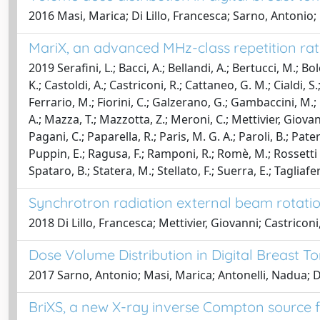
2016 Masi, Marica; Di Lillo, Francesca; Sarno, Antonio;
MariX, an advanced MHz-class repetition rat
2019 Serafini, L.; Bacci, A.; Bellandi, A.; Bertucci, M.; Bo
K.; Castoldi, A.; Castriconi, R.; Cattaneo, G. M.; Cialdi, S.
Ferrario, M.; Fiorini, C.; Galzerano, G.; Gambaccini, M.; G
A.; Mazza, T.; Mazzotta, Z.; Meroni, C.; Mettivier, Giova
Pagani, C.; Paparella, R.; Paris, M. G. A.; Paroli, B.; Paternò
Puppin, E.; Ragusa, F.; Ramponi, R.; Romè, M.; Rossetti C
Spataro, B.; Statera, M.; Stellato, F.; Suerra, E.; Tagliafer
Synchrotron radiation external beam rotation
2018 Di Lillo, Francesca; Mettivier, Giovanni; Castric
Dose Volume Distribution in Digital Breast 
2017 Sarno, Antonio; Masi, Marica; Antonelli, Nadua; Di
BriXS, a new X-ray inverse Compton source f