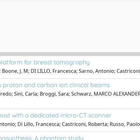
 platform for breast tomography
; Boone, J. M; DI LILLO, Francesca; Sarno, Antonio; Castricon
 proton and carbon ion clinical beams
fredo; Sini, Carla; Broggi, Sara; Schwarz, MARCO ALEXANDER; F
east with a dedicated micro-CT scanner
ntonio; Di Lillo, Francesca; Castriconi, Roberta; Russo, Paolo
omosynthesis: A phantom study