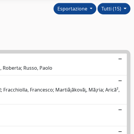
Esportazione
Tutti (15)
i, Roberta; Russo, Paolo
racchiolla, Francesco; Martiå¡ã­kovã¡, Mã¡ria; Aricã²,