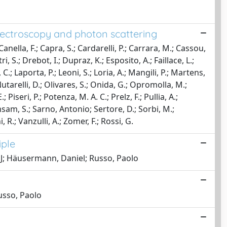
pectroscopy and photon scattering
Canella, F.; Capra, S.; Cardarelli, P.; Carrara, M.; Cassou,
ri, S.; Drebot, I.; Dupraz, K.; Esposito, A.; Faillace, L.;
C.; Laporta, P.; Leoni, S.; Loria, A.; Mangili, P.; Martens,
utarelli, D.; Olivares, S.; Onida, G.; Opromolla, M.;
; Piseri, P.; Potenza, M. A. C.; Prelz, F.; Pullia, A.;
msam, S.; Sarno, Antonio; Sertore, D.; Sorbi, M.;
, R.; Vanzulli, A.; Zomer, F.; Rossi, G.
iple
s J; Häusermann, Daniel; Russo, Paolo
Russo, Paolo