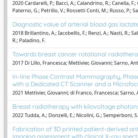
2020 Cardarelli, P.; Bacci, A.; Calandrino, R.; Canella, F.; 
Paterno, G.; Petrillo, V.; Rossetti Conti, M.; Russo, P.; Sar
Diagnostic value of arterial blood gas lactat
2018 Brillantino, A.; Iacobellis, F.; Renzi, A.; Nasti, R.;
R.; Paladino, F.
Towards breast cancer rotational radiothera
2017 Di Lillo, Francesca; Mettivier, Giovanni; Sarno, A
In-line Phase Contrast Mammography, Phase
with a Dedicated CT Scanner and a Microfoc
2021 Mettivier, Giovanni; di Franco, Francesca; Sarno, 
Breast radiotherapy with kilovoltage photons
2022 Tudda, A.; Donzelli, E.; Nicolini, G.; Semperboni, S.; 
Fabrication of 3D printed patient-derived 
Imaging assessment with clinical X-ray spect