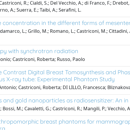
Castriconi, R.; Cialdi, S.; Del Vecchio, A.; di Franco, F.; Drebot,
no, A.; Suerra, E.; Taibi, A.; Serafini, L.
e concentration in the different forms of mesente
 Saldamarco, L.; Grillo, M.; Romano, L.; Castriconi, M.; Cittadin
py with synchrotron radiation
ntonio; Castriconi, Roberta; Russo, Paolo
 Contrast Digital Breast Tomosynthesis and Ph
us X-ray tube: Experimental Phantom Study
Antonio; Castriconi, Roberta; DI LILLO, Francesca; Bliznakova
 and gold nanoparticles as radiosensitizer: An in 
Bossi, M.; Cavaletti, G.; Castriconi, R.; Mangili, P.; Vecchio, A.
anthropomorphic breast phantoms for mammograph
ra