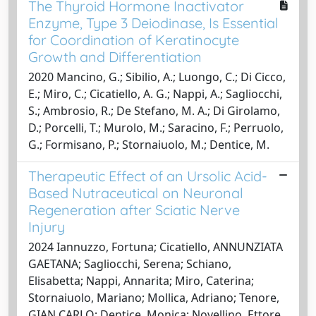
The Thyroid Hormone Inactivator
Enzyme, Type 3 Deiodinase, Is Essential
for Coordination of Keratinocyte
Growth and Differentiation
2020 Mancino, G.; Sibilio, A.; Luongo, C.; Di Cicco,
E.; Miro, C.; Cicatiello, A. G.; Nappi, A.; Sagliocchi,
S.; Ambrosio, R.; De Stefano, M. A.; Di Girolamo,
D.; Porcelli, T.; Murolo, M.; Saracino, F.; Perruolo,
G.; Formisano, P.; Stornaiuolo, M.; Dentice, M.
Therapeutic Effect of an Ursolic Acid-
Based Nutraceutical on Neuronal
Regeneration after Sciatic Nerve
Injury
2024 Iannuzzo, Fortuna; Cicatiello, ANNUNZIATA
GAETANA; Sagliocchi, Serena; Schiano,
Elisabetta; Nappi, Annarita; Miro, Caterina;
Stornaiuolo, Mariano; Mollica, Adriano; Tenore,
GIAN CARLO; Dentice, Monica; Novellino, Ettore