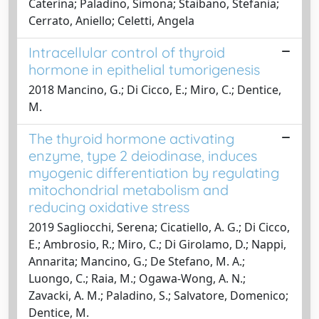
Caterina; Paladino, Simona; Staibano, Stefania;
Cerrato, Aniello; Celetti, Angela
Intracellular control of thyroid
hormone in epithelial tumorigenesis
2018 Mancino, G.; Di Cicco, E.; Miro, C.; Dentice,
M.
The thyroid hormone activating
enzyme, type 2 deiodinase, induces
myogenic differentiation by regulating
mitochondrial metabolism and
reducing oxidative stress
2019 Sagliocchi, Serena; Cicatiello, A. G.; Di Cicco,
E.; Ambrosio, R.; Miro, C.; Di Girolamo, D.; Nappi,
Annarita; Mancino, G.; De Stefano, M. A.;
Luongo, C.; Raia, M.; Ogawa-Wong, A. N.;
Zavacki, A. M.; Paladino, S.; Salvatore, Domenico;
Dentice, M.