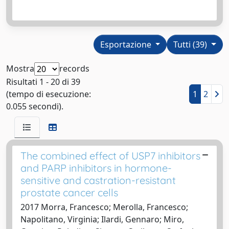
Esportazione
Tutti (39)
Mostra
records
Risultati 1 - 20 di 39
(tempo di esecuzione:
1
2
0.055 secondi).
The combined effect of USP7 inhibitors
and PARP inhibitors in hormone-
sensitive and castration-resistant
prostate cancer cells
2017 Morra, Francesco; Merolla, Francesco;
Napolitano, Virginia; Ilardi, Gennaro; Miro,