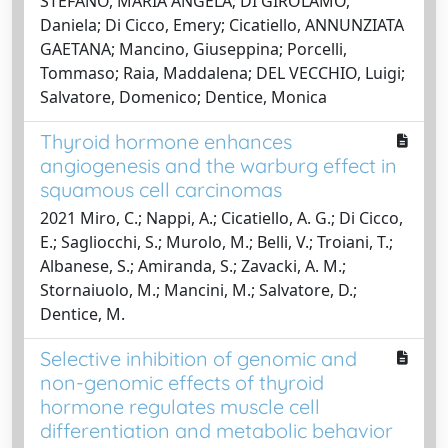
STEFANO, MARIA ANGELA; DI GIROLAMO,
Daniela; Di Cicco, Emery; Cicatiello, ANNUNZIATA
GAETANA; Mancino, Giuseppina; Porcelli,
Tommaso; Raia, Maddalena; DEL VECCHIO, Luigi;
Salvatore, Domenico; Dentice, Monica
Thyroid hormone enhances
angiogenesis and the warburg effect in
squamous cell carcinomas
2021 Miro, C.; Nappi, A.; Cicatiello, A. G.; Di Cicco,
E.; Sagliocchi, S.; Murolo, M.; Belli, V.; Troiani, T.;
Albanese, S.; Amiranda, S.; Zavacki, A. M.;
Stornaiuolo, M.; Mancini, M.; Salvatore, D.;
Dentice, M.
Selective inhibition of genomic and
non-genomic effects of thyroid
hormone regulates muscle cell
differentiation and metabolic behavior