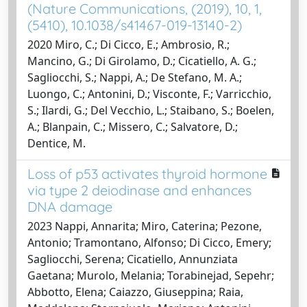
(Nature Communications, (2019), 10, 1,
(5410), 10.1038/s41467-019-13140-2)
2020 Miro, C.; Di Cicco, E.; Ambrosio, R.;
Mancino, G.; Di Girolamo, D.; Cicatiello, A. G.;
Sagliocchi, S.; Nappi, A.; De Stefano, M. A.;
Luongo, C.; Antonini, D.; Visconte, F.; Varricchio,
S.; Ilardi, G.; Del Vecchio, L.; Staibano, S.; Boelen,
A.; Blanpain, C.; Missero, C.; Salvatore, D.;
Dentice, M.
Loss of p53 activates thyroid hormone
via type 2 deiodinase and enhances
DNA damage
2023 Nappi, Annarita; Miro, Caterina; Pezone,
Antonio; Tramontano, Alfonso; Di Cicco, Emery;
Sagliocchi, Serena; Cicatiello, Annunziata
Gaetana; Murolo, Melania; Torabinejad, Sepehr;
Abbotto, Elena; Caiazzo, Giuseppina; Raia,