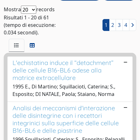
Mostra
records
Risultati 1 - 20 di 61
(tempo di esecuzione:
1
2
3
4
0.034 secondi).
L'echistatina induce il “detachment”
delle cellule B16-BL6 adese alla
matrice extracellulare
1995 E., Di Martino; Squillacioti, Caterina; S.,
Esposito; DI NATALE, Paola; Staiano, Norma
Analisi dei meccanismi d'interazione
delle disintegrine con i recettori
integrinici sulla superficie delle cellule
B16-BL6 e delle piastrine
1996 Squillacioti, Caterina; S., Esposito; Pelagalli,