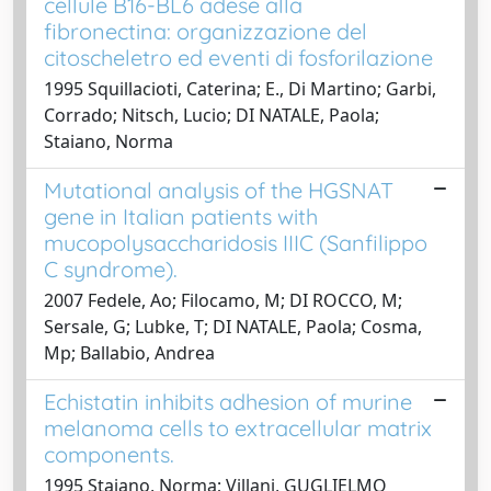
cellule B16-BL6 adese alla
fibronectina: organizzazione del
citoscheletro ed eventi di fosforilazione
1995 Squillacioti, Caterina; E., Di Martino; Garbi,
Corrado; Nitsch, Lucio; DI NATALE, Paola;
Staiano, Norma
Mutational analysis of the HGSNAT
gene in Italian patients with
mucopolysaccharidosis IIIC (Sanfilippo
C syndrome).
2007 Fedele, Ao; Filocamo, M; DI ROCCO, M;
Sersale, G; Lubke, T; DI NATALE, Paola; Cosma,
Mp; Ballabio, Andrea
Echistatin inhibits adhesion of murine
melanoma cells to extracellular matrix
components.
1995 Staiano, Norma; Villani, GUGLIELMO