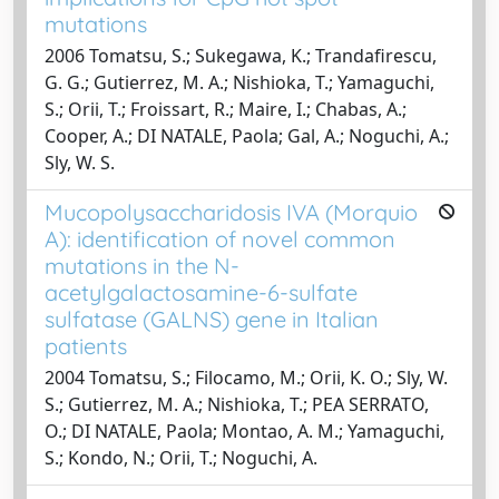
mutations
2006 Tomatsu, S.; Sukegawa, K.; Trandafirescu,
G. G.; Gutierrez, M. A.; Nishioka, T.; Yamaguchi,
S.; Orii, T.; Froissart, R.; Maire, I.; Chabas, A.;
Cooper, A.; DI NATALE, Paola; Gal, A.; Noguchi, A.;
Sly, W. S.
Mucopolysaccharidosis IVA (Morquio
A): identification of novel common
mutations in the N-
acetylgalactosamine-6-sulfate
sulfatase (GALNS) gene in Italian
patients
2004 Tomatsu, S.; Filocamo, M.; Orii, K. O.; Sly, W.
S.; Gutierrez, M. A.; Nishioka, T.; PEA SERRATO,
O.; DI NATALE, Paola; Montao, A. M.; Yamaguchi,
S.; Kondo, N.; Orii, T.; Noguchi, A.