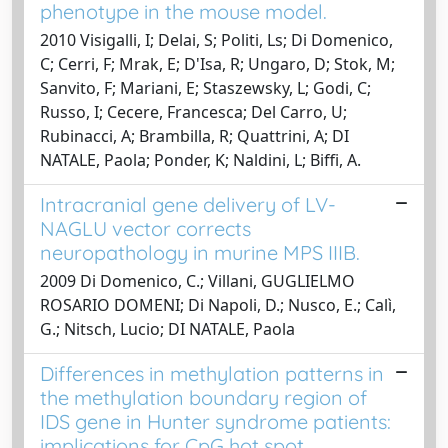
phenotype in the mouse model.
2010 Visigalli, I; Delai, S; Politi, Ls; Di Domenico,
C; Cerri, F; Mrak, E; D'Isa, R; Ungaro, D; Stok, M;
Sanvito, F; Mariani, E; Staszewsky, L; Godi, C;
Russo, I; Cecere, Francesca; Del Carro, U;
Rubinacci, A; Brambilla, R; Quattrini, A; DI
NATALE, Paola; Ponder, K; Naldini, L; Biffi, A.
Intracranial gene delivery of LV-
NAGLU vector corrects
neuropathology in murine MPS IIIB.
2009 Di Domenico, C.; Villani, GUGLIELMO
ROSARIO DOMENI; Di Napoli, D.; Nusco, E.; Calì,
G.; Nitsch, Lucio; DI NATALE, Paola
Differences in methylation patterns in
the methylation boundary region of
IDS gene in Hunter syndrome patients:
implications for CpG hot spot