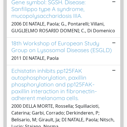
Gene symbol: SGSH. Disease:
Sanfilippo type A syndrome,
mucopolysaccharidosis IIIA.
2006 DI NATALE, Paola; G., Pontarelli; Villani,
GUGLIELMO ROSARIO DOMENI; C., Di Domenico
18th Workshop of European Study
Group on Lysosomal Diseases (ESGLD)
2011 DI NATALE, Paola
Echistatin inhibits pp125FAK
autophosphorylation, paxillin
phosphorylation and pp125FAK-
paxillin interaction in fibronectin-
adherent melanoma cells.
2000 DELLA MORTE, Rossella; Squillacioti,
Caterina; Garbi, Corrado; Derkinderen, P;
Belisario, M; Girault, Ja; DI NATALE, Paola; Nitsch,
Lucio; Staiano, Norma