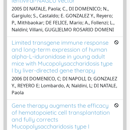
lentiviral-NAGLU vector
2005 DI NATALE, Paola; C., DI DOMENICO; N.,
Gargiulo; S., Castaldo; E. GONZALEZ Y., Reyero;
P., Mithbaokar; DE FELICE, Mario; A., Follenzi; L.,
Naldini; Villani, GUGLIELMO ROSARIO DOMENI
Limited transgene immune response
and long-term expression of human
alpha-L-iduronidase in young adult
mice with Mucopolysaccharidosis type
I by liver-directed gene therapy
2006 DI DOMENICO, C; DI NAPOLI, D; GONZALEZ
Y., REYERO E; Lombardo, A; Naldini, L; DI NATALE,
Paola
Gene therapy augments the efficacy
of hematopoietic cell transplantation
and fully corrects
Mucopolysaccharidosis type I