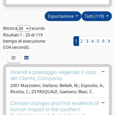
Esportazione
Tutti (119)
Mostra
records
Risultati 1 - 20 di 119
(tempo di esecuzione:
1
2
3
4
5
6
0.04 secondi).
Incendi e paesaggio vegetale: il caso
del Cilento, Campania.
2001 Mazzoleni, Stefano; Bellelli, M.; Esposito, A.;
Ricotta, C.; DI PASQUALE, Gaetano; Blasi, C.
Climate changes and first evidence of
human impact in the southern