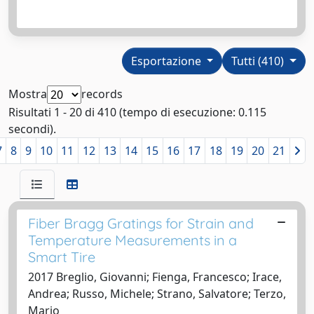
Esportazione
Tutti (410)
Mostra
records
Risultati 1 - 20 di 410 (tempo di esecuzione: 0.115
secondi).
7
8
9
10
11
12
13
14
15
16
17
18
19
20
21
Fiber Bragg Gratings for Strain and
Temperature Measurements in a
Smart Tire
2017 Breglio, Giovanni; Fienga, Francesco; Irace,
Andrea; Russo, Michele; Strano, Salvatore; Terzo,
Mario