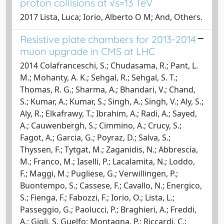
proton collisions at √s=13 TeV
2017 Lista, Luca; Iorio, Alberto O M; And, Others.
Resistive plate chambers for 2013-2014
muon upgrade in CMS at LHC
2014 Colafranceschi, S.; Chudasama, R.; Pant, L.
M.; Mohanty, A. K.; Sehgal, R.; Sehgal, S. T.;
Thomas, R. G.; Sharma, A.; Bhandari, V.; Chand,
S.; Kumar, A.; Kumar, S.; Singh, A.; Singh, V.; Aly, S.;
Aly, R.; Elkafrawy, T.; Ibrahim, A.; Radi, A.; Sayed,
A.; Cauwenbergh, S.; Cimmino, A.; Crucy, S.;
Fagot, A.; Garcia, G.; Poyraz, D.; Salva, S.;
Thyssen, F.; Tytgat, M.; Zaganidis, N.; Abbrescia,
M.; Franco, M.; Iaselli, P.; Lacalamita, N.; Loddo,
F.; Maggi, M.; Pugliese, G.; Verwillingen, P.;
Buontempo, S.; Cassese, F.; Cavallo, N.; Energico,
S.; Fienga, F.; Fabozzi, F.; Iorio, O.; Lista, L.;
Passeggio, G.; Paolucci, P.; Braghieri, A.; Freddi,
A.; Gigli, S. Guelfo; Montagna, P.; Riccardi, C.;