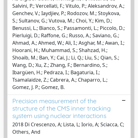
Salvini, P.; Vercellati, F.; Vitulo, P.; Aleksandrov, A.;
Genchev, V.; Iaydjiev, P.; Rodozov, M.; Stoykova,
S.; Sultanov, G.; Vutova, M.; Choi, Y.; Kim, D.;
Benussi, L.; Bianco, S.; Passamonti, L.; Piccolo, D.;
Pierluigi, D.; Raffone, G.; Russo, A.; Saviano, G.;
Ahmad, A.; Ahmed, W.; Ali, I.; Asghar, M.; Awan, I.;
Hoorani, H.; Muhammad, S.; Shahzad, H.;
Shoaib, M.; Ban, Y.; Cai, J.; Li, Q.; Liu, S.; Qian, S.;
Wang, D.; Xu, Z.; Zhang, F.; Bernardino, S.;
Ibargüen, H.; Pedraza, I.; Bagaturia, I.;
Tsamalaidze, Z.; Cabrera, A.; Chaparro, L.;
Gomez, J. P.; Gomez, B.
Precision measurement of the
structure of the CMS inner tracking
system using nuclear interactions
2018 Di Crescenzo, A; Lista, L; Iorio, A; Sciacca, C;
Others, And