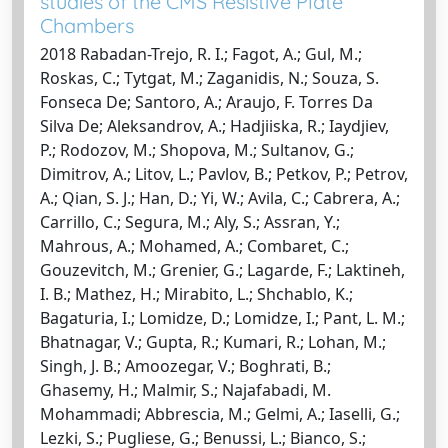
studies of the CMS Resistive Plate
Chambers
2018 Rabadan-Trejo, R. I.; Fagot, A.; Gul, M.;
Roskas, C.; Tytgat, M.; Zaganidis, N.; Souza, S.
Fonseca De; Santoro, A.; Araujo, F. Torres Da
Silva De; Aleksandrov, A.; Hadjiiska, R.; Iaydjiev,
P.; Rodozov, M.; Shopova, M.; Sultanov, G.;
Dimitrov, A.; Litov, L.; Pavlov, B.; Petkov, P.; Petrov,
A.; Qian, S. J.; Han, D.; Yi, W.; Avila, C.; Cabrera, A.;
Carrillo, C.; Segura, M.; Aly, S.; Assran, Y.;
Mahrous, A.; Mohamed, A.; Combaret, C.;
Gouzevitch, M.; Grenier, G.; Lagarde, F.; Laktineh,
I. B.; Mathez, H.; Mirabito, L.; Shchablo, K.;
Bagaturia, I.; Lomidze, D.; Lomidze, I.; Pant, L. M.;
Bhatnagar, V.; Gupta, R.; Kumari, R.; Lohan, M.;
Singh, J. B.; Amoozegar, V.; Boghrati, B.;
Ghasemy, H.; Malmir, S.; Najafabadi, M.
Mohammadi; Abbrescia, M.; Gelmi, A.; Iaselli, G.;
Lezki, S.; Pugliese, G.; Benussi, L.; Bianco, S.;