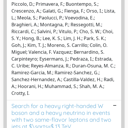
Piccolo, D.; Primavera, F.; Buontempo, S.;
Crescenzo, A.; Galati, G.; Fienga, F.; Orso, I.; Lista,
L.; Meola, S.; Paolucci, P.; Voevodina, E.;
Braghieri, A.; Montagna, P.; Ressegotti, M.;
Riccardi, C.; Salvini, P.; Vitulo, P.; Cho, S. W.; Choi,
S. Y.; Hong, B.; Lee, K. S.; Lim, J. H.; Park, S. K.;
Goh, J.; Kim, T. J.; Moreno, S. Carrillo; Colin, O.
Miguel; Valencia, F. Vazquez; Bernardino, S.
Carpinteyro; Eysermans, J.; Pedraza, I.; Estrada,
C. Uribe; Reyes-Almanza, R.; Duran-Osuna, M. C.;
Ramirez-Garcia, M.; Ramirez-Sanchez, G.;
Sanchez-Hernandez, A.; Castilla-Valdez, H.; Radi,
A.; Hoorani, H.; Muhammad, S.; Shah, M. A.;
Crotty, I.
Search for a heavy right-handed W
boson and a heavy neutrino in events
with two same-flavor leptons and two
jets at $\sqrts=$ 13 TeV