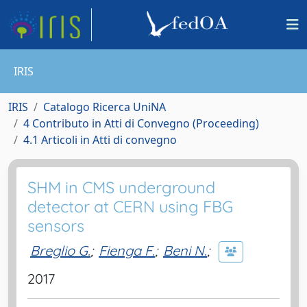
IRIS
IRIS
Catalogo Ricerca UniNA
4 Contributo in Atti di Convegno (Proceeding)
4.1 Articoli in Atti di convegno
SHM in CMS underground
detector at CERN using FBG
sensors
Breglio G.
;
Fienga F.
;
Beni N.
;
2017