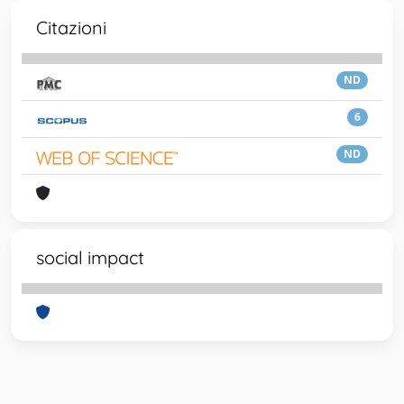
Citazioni
ND
6
ND
social impact