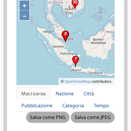
+
–
©
OpenStreetMap
contributors.
Macroarea
Nazione
Città
Pubblicazione
Categoria
Tempo
Salva come PNG
Salva come JPEG