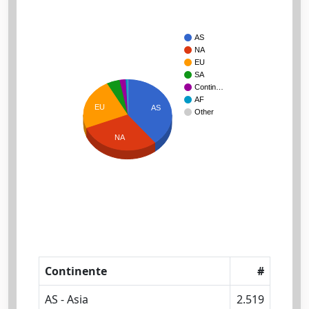
AS
NA
EU
SA
Contin…
AF
EU
AS
Other
NA
Continente
#
AS - Asia
2.519