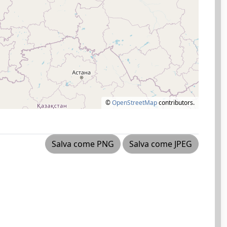
©
OpenStreetMap
contributors.
Salva come PNG
Salva come JPEG