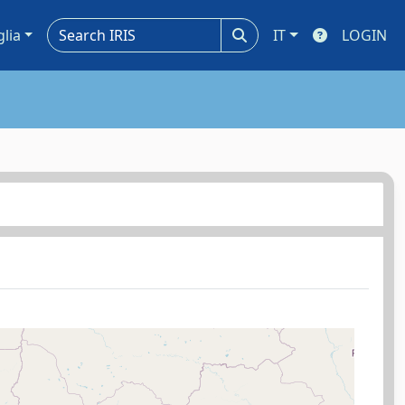
glia
IT
LOGIN