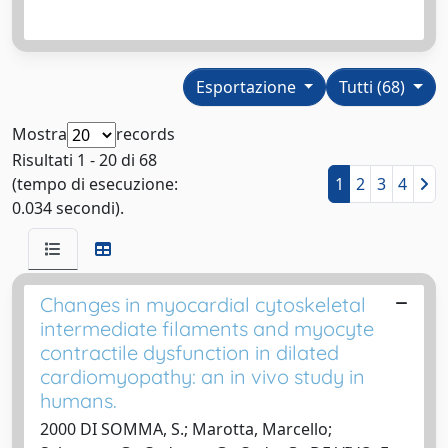
Esportazione
Tutti (68)
Mostra
records
Risultati 1 - 20 di 68
(tempo di esecuzione:
1
2
3
4
0.034 secondi).
Changes in myocardial cytoskeletal
intermediate filaments and myocyte
contractile dysfunction in dilated
cardiomyopathy: an in vivo study in
humans.
2000 DI SOMMA, S.; Marotta, Marcello;