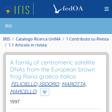
IRIS
IRIS
Catalogo Ricerca UniNA
1 Contributo su Rivista
1.1 Articolo in rivista
A family of centromeric satellite
DNAs from the European brown
frog Rana graeca italica.
FELICIELLO, ISIDORO
;
MAROTTA,
MARCELLO
;
1997