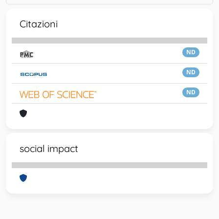
Citazioni
ND
ND
ND
social impact