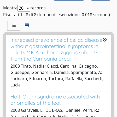
Mostra
records
Risultati 1 - 8 di 8 (tempo di esecuzione: 0.018 secondi).
Increased prevalence of celiac disease
without gastrointestinal symptoms in
adults MICA 5.1 homozygous subjects
from the Campania area.
2008 Tinto, Nadia; Ciacci, Carolina; Calcagno,
Giuseppe; Gennarelli, Daniela; Spampanato, A;
Farinaro, Eduardo; Tortora, Raffaella; Sacchetti,
Lucia
Holt-Oram syndrome associated with
anomalies of the feet
2008 Garavelli, L.; DE BRASI, Daniele; Verri, R.;
Guareschi, E; Cariola, F.; Melis, D.; Calcagno,