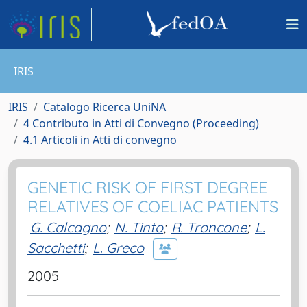
IRIS
IRIS
Catalogo Ricerca UniNA
4 Contributo in Atti di Convegno (Proceeding)
4.1 Articoli in Atti di convegno
GENETIC RISK OF FIRST DEGREE
RELATIVES OF COELIAC PATIENTS
G. Calcagno
;
N. Tinto
;
R. Troncone
;
L.
Sacchetti
;
L. Greco
2005