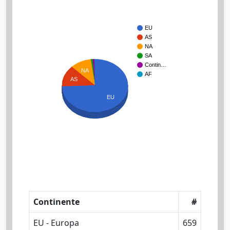
EU
AS
NA
SA
Contin…
NA
AF
AS
EU
Continente
#
EU - Europa
659