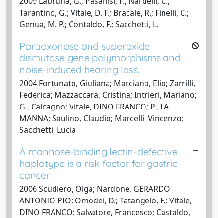
2009 Labruna, G.; Pasanisi, F.; Nardelli, C.;
Tarantino, G.; Vitale, D. F.; Bracale, R.; Finelli, C.;
Genua, M. P.; Contaldo, F.; Sacchetti, L.
Paraoxonase and superoxide
dismutase gene polymorphisms and
noise-induced hearing loss.
2004 Fortunato, Giuliana; Marciano, Elio; Zarrilli,
Federica; Mazzaccara, Cristina; Intrieri, Mariano;
G., Calcagno; Vitale, DINO FRANCO; P., LA
MANNA; Saulino, Claudio; Marcelli, Vincenzo;
Sacchetti, Lucia
A mannose-binding lectin-defective
haplotype is a risk factor for gastric
cancer.
2006 Scudiero, Olga; Nardone, GERARDO
ANTONIO PIO; Omodei, D.; Tatangelo, F.; Vitale,
DINO FRANCO; Salvatore, Francesco; Castaldo,