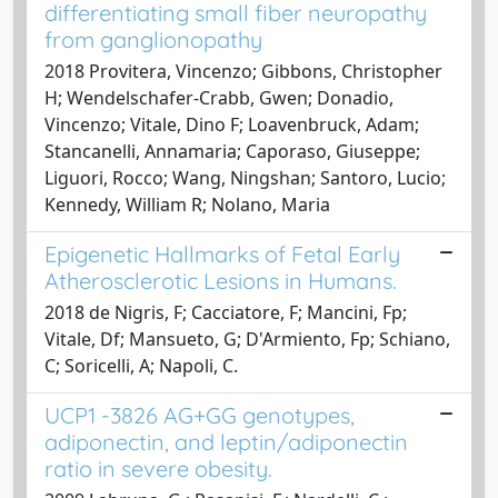
differentiating small fiber neuropathy
from ganglionopathy
2018 Provitera, Vincenzo; Gibbons, Christopher
H; Wendelschafer-Crabb, Gwen; Donadio,
Vincenzo; Vitale, Dino F; Loavenbruck, Adam;
Stancanelli, Annamaria; Caporaso, Giuseppe;
Liguori, Rocco; Wang, Ningshan; Santoro, Lucio;
Kennedy, William R; Nolano, Maria
Epigenetic Hallmarks of Fetal Early
Atherosclerotic Lesions in Humans.
2018 de Nigris, F; Cacciatore, F; Mancini, Fp;
Vitale, Df; Mansueto, G; D'Armiento, Fp; Schiano,
C; Soricelli, A; Napoli, C.
UCP1 -3826 AG+GG genotypes,
adiponectin, and leptin/adiponectin
ratio in severe obesity.