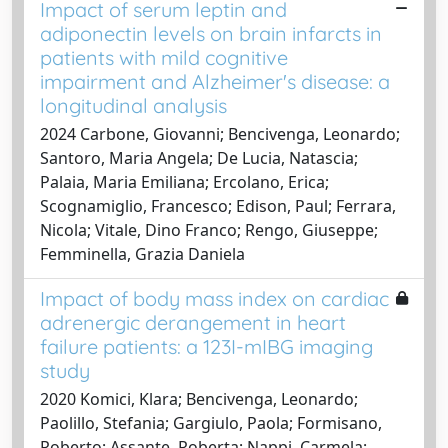
Impact of serum leptin and
adiponectin levels on brain infarcts in
patients with mild cognitive
impairment and Alzheimer's disease: a
longitudinal analysis
2024 Carbone, Giovanni; Bencivenga, Leonardo;
Santoro, Maria Angela; De Lucia, Natascia;
Palaia, Maria Emiliana; Ercolano, Erica;
Scognamiglio, Francesco; Edison, Paul; Ferrara,
Nicola; Vitale, Dino Franco; Rengo, Giuseppe;
Femminella, Grazia Daniela
Impact of body mass index on cardiac
adrenergic derangement in heart
failure patients: a 123I-mIBG imaging
study
2020 Komici, Klara; Bencivenga, Leonardo;
Paolillo, Stefania; Gargiulo, Paola; Formisano,
Roberto; Assante, Roberta; Nappi, Carmela;