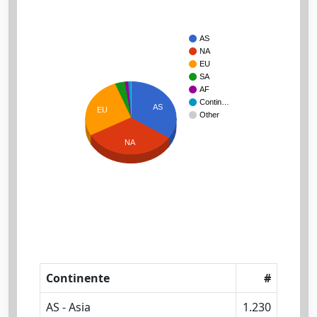
AS
NA
EU
SA
AF
Contin…
AS
EU
Other
NA
Continente
#
AS - Asia
1.230