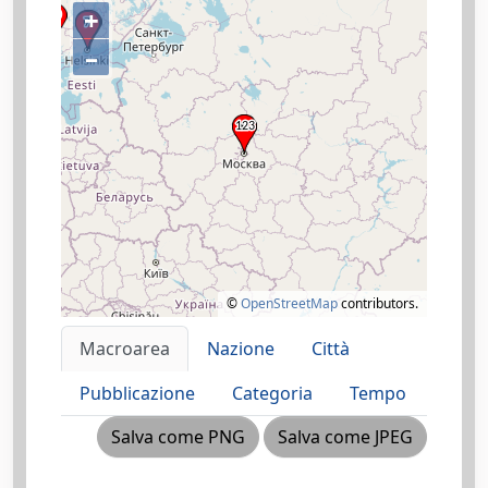
+
–
©
OpenStreetMap
contributors.
Macroarea
Nazione
Città
Pubblicazione
Categoria
Tempo
Salva come PNG
Salva come JPEG