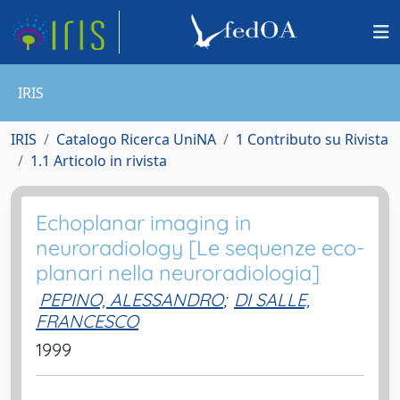
IRIS
IRIS
Catalogo Ricerca UniNA
1 Contributo su Rivista
1.1 Articolo in rivista
Echoplanar imaging in
neuroradiology [Le sequenze eco-
planari nella neuroradiologia]
PEPINO, ALESSANDRO
;
DI SALLE,
FRANCESCO
1999