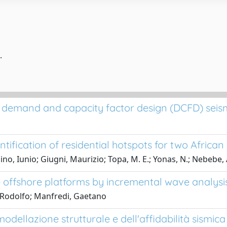
.
d demand and capacity factor design (DCFD) seis
ification of residential hotspots for two African c
lino, Iunio; Giugni, Maurizio; Topa, M. E.; Yonas, N.; Nebebe, A
 offshore platforms by incremental wave analysi
 Rodolfo; Manfredi, Gaetano
lazione strutturale e dell'affidabilità sismica di 