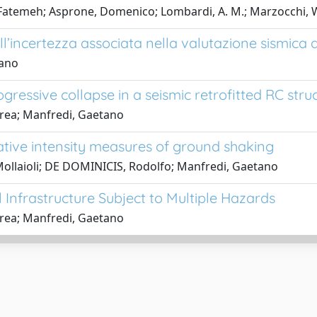
atemeh; Asprone, Domenico; Lombardi, A. M.; Marzocchi, W
l’incertezza associata nella valutazione sismica d
tano
gressive collapse in a seismic retrofitted RC stru
drea; Manfredi, Gaetano
native intensity measures of ground shaking
, Mollaioli; DE DOMINICIS, Rodolfo; Manfredi, Gaetano
al Infrastructure Subject to Multiple Hazards
drea; Manfredi, Gaetano