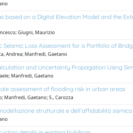
tano
s based on a Digital Elevation Model and the Exte
ancesco; Giugni, Maurizio
 Seismic Loss Assessment for a Portfolio of Brid
rota, Andrea; Manfredi, Gaetano
y Calculation and Uncertainty Propagation Using Si
ffaele; Manfredi, Gaetano
ale assessment of flooding risk in urban areas
io; Manfredi, Gaetano; S., Carozza
llazione strutturale e dell’affidabilità sismica 
tano
ction details in existing buildings