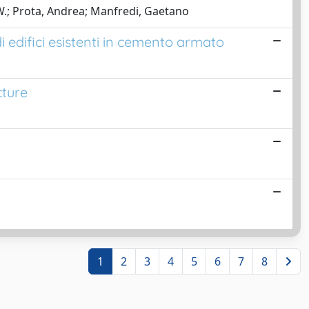
.; Prota, Andrea; Manfredi, Gaetano
i edifici esistenti in cemento armato
cture
1
2
3
4
5
6
7
8