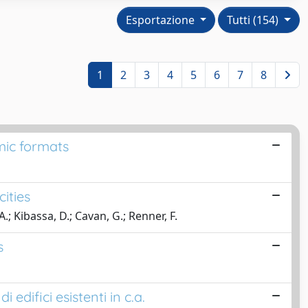
Esportazione
Tutti (154)
1
2
3
4
5
6
7
8
mic formats
ities
.; Kibassa, D.; Cavan, G.; Renner, F.
s
edifici esistenti in c.a.