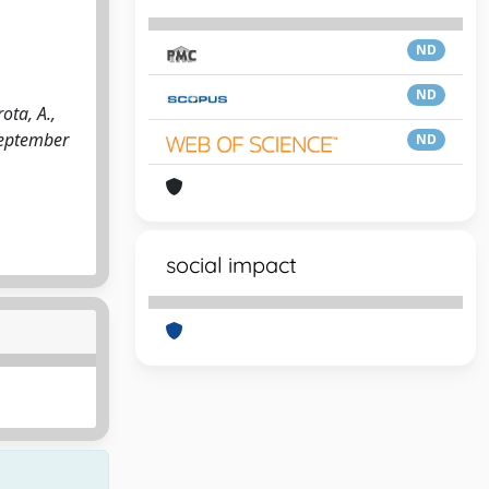
ND
ND
ota, A.,
September
ND
social impact