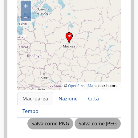
+
–
©
OpenStreetMap
contributors.
Macroarea
Nazione
Città
Tempo
Salva come PNG
Salva come JPEG