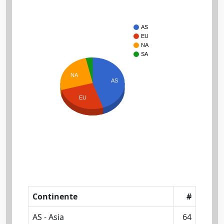
AS
EU
NA
SA
NA
AS
EU
Continente
#
AS - Asia
64