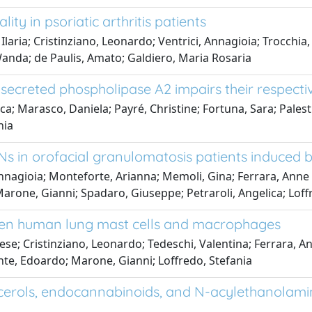
ty in psoriatic arthritis patients
aria; Cristinziano, Leonardo; Ventrici, Annagioia; Trocchia, 
Wanda; de Paulis, Amato; Galdiero, Maria Rosaria
 secreted phospholipase A2 impairs their respectiv
ca; Marasco, Daniela; Payré, Christine; Fortuna, Sara; Pales
nia
s in orofacial granulomatosis patients induced b
nnagioia; Monteforte, Arianna; Memoli, Gina; Ferrara, Anne 
arone, Gianni; Spadaro, Giuseppe; Petraroli, Angelica; Loff
ween human lung mast cells and macrophages
se; Cristinziano, Leonardo; Tedeschi, Valentina; Ferrara, An
ante, Edoardo; Marone, Gianni; Loffredo, Stefania
lycerols, endocannabinoids, and N-acylethanolami