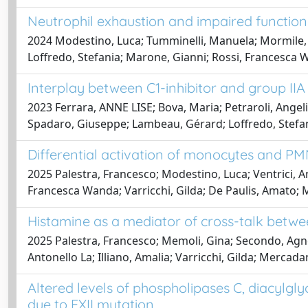
Neutrophil exhaustion and impaired functionali
2024 Modestino, Luca; Tumminelli, Manuela; Mormile, Il
Loffredo, Stefania; Marone, Gianni; Rossi, Francesca 
Interplay between C1-inhibitor and group IIA
2023 Ferrara, ANNE LISE; Bova, Maria; Petraroli, Angeli
Spadaro, Giuseppe; Lambeau, Gérard; Loffredo, Stefa
Differential activation of monocytes and PMN
2025 Palestra, Francesco; Modestino, Luca; Ventrici, A
Francesca Wanda; Varricchi, Gilda; De Paulis, Amato; M
Histamine as a mediator of cross-talk bet
2025 Palestra, Francesco; Memoli, Gina; Secondo, Agne
Antonello La; Illiano, Amalia; Varricchi, Gilda; Mercad
Altered levels of phospholipases C, diacylg
due to FXII mutation