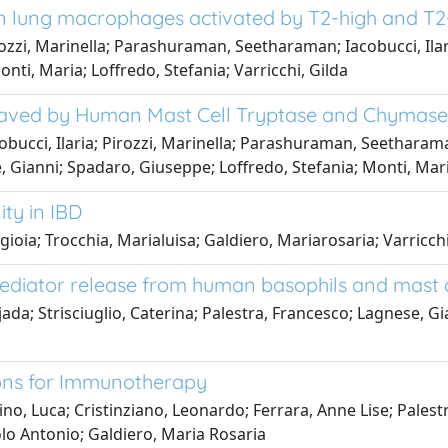
an lung macrophages activated by T2-high and T2
ozzi, Marinella; Parashuraman, Seetharaman; Iacobucci, Ilari
ti, Maria; Loffredo, Stefania; Varricchi, Gilda
leaved by Human Mast Cell Tryptase and Chymase
bucci, Ilaria; Pirozzi, Marinella; Parashuraman, Seetharaman
Gianni; Spadaro, Giuseppe; Loffredo, Stefania; Monti, Maria
ty in IBD
ioia; Trocchia, Marialuisa; Galdiero, Mariarosaria; Varricchi
 mediator release from human basophils and mast c
ada; Strisciuglio, Caterina; Palestra, Francesco; Lagnese, Gi
a
ions for Immunotherapy
ino, Luca; Cristinziano, Leonardo; Ferrara, Anne Lise; Pales
lo Antonio; Galdiero, Maria Rosaria