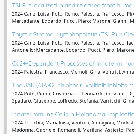
TSLP is localized in and released from hum
2024 Canè, Luisa; Poto, Remo; Palestra, Francesco; Pir
Mercadante, Edoardo; Pucci, Piero; Marone, Gianni; Mon
Thymic Stromal Lymphopoietin (TSLP) Is C
2024 Canè, Luisa; Poto, Remo; Palestra, Francesco; Iaco
Antonello; Mercadante, Edoardo; Pucci, Piero; Marone, 
Ca2+-Dependent Processes of Innate Immuni
2024 Palestra, Francesco; Memoli, Gina; Ventrici, Annag
The JAK1/JAK2 inhibitor ruxolitinib inhibits
2024 Poto, Remo; Cristinziano, Leonardo; Criscuolo, Gj
Spadaro, Giuseppe; Loffredo, Stefania; Varricchi, Gild
Innate Immune Cells in Melanoma: Implicat
2024 Trocchia, Marialuisa; Ventrici, Annagioia; Modest
Madonna, Gabriele; Romanelli, Marilena; Ascierto, Pao