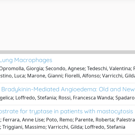
 Lung Macrophages
 Opromolla, Giorgia; Secondo, Agnese; Tedeschi, Valentina; F
ino, Luca; Marone, Gianni; Fiorelli, Alfonso; Varricchi, Gild
of Bradykinin-Mediated Angioedema: Old and New
Angelica; Loffredo, Stefania; Rossi, Francesca Wanda; Spadar
strate for tryptase in patients with mastocytosis
a; Ferrara, Anne Lise; Poto, Remo; Parente, Roberta; Palestr
 Triggiani, Massimo; Varricchi, Gilda; Loffredo, Stefania