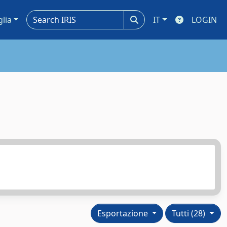
glia
IT
LOGIN
Esportazione
Tutti (28)