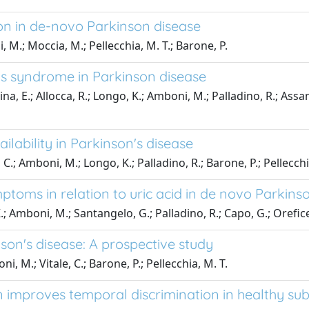
ion in de-novo Parkinson disease
ni, M.; Moccia, M.; Pellecchia, M. T.; Barone, P.
egs syndrome in Parkinson disease
na, E.; Allocca, R.; Longo, K.; Amboni, M.; Palladino, R.; Assant
ilability in Parkinson's disease
, C.; Amboni, M.; Longo, K.; Palladino, R.; Barone, P.; Pellecchi
oms in relation to uric acid in de novo Parkinso
 K.; Amboni, M.; Santangelo, G.; Palladino, R.; Capo, G.; Orefice
son's disease: A prospective study
ni, M.; Vitale, C.; Barone, P.; Pellecchia, M. T.
n improves temporal discrimination in healthy sub