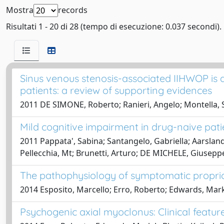
Mostra
records
Risultati 1 - 20 di 28 (tempo di esecuzione: 0.037 secondi).
Sinus venous stenosis-associated IIHWOP is a
patients: a review of supporting evidences
2011 DE SIMONE, Roberto; Ranieri, Angelo; Montella, Si
Mild cognitive impairment in drug-naive pati
2011 Pappata', Sabina; Santangelo, Gabriella; Aarsland
Pellecchia, Mt; Brunetti, Arturo; DE MICHELE, Giusepp
The pathophysiology of symptomatic propri
2014 Esposito, Marcello; Erro, Roberto; Edwards, Mark J
Psychogenic axial myoclonus: Clinical feat