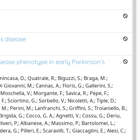
s disease
sease phenotype in early Parkinson’s
nincasa, D.; Quatrale, R.; Biguzzi, S.; Braga, M.;
 Giovanni, M.; Cannas, A.; Floris, G.; Gallerini, S.;
 Moschella, V.; Morgante, F.; Savica, R.; Pepe, F.;
.; Sciortino, G.; Sorbello, V.; Nicoletti, A.; Tiple, D.;
 M.; Perini, M.; Lanfranchi, S.; Griffini, S.; Troianiello, B.;
rigida, G.; Cocco, G. A.; Agnetti, V.; Cossu, G.; Deriu,
oliveri, P.; Albanese, A.; Massimo, P.; Bartolomei, L.;
, G.; Pilleri, E.; Scaravilli, T.; Giaccaglini, E.; Alesi, C.;