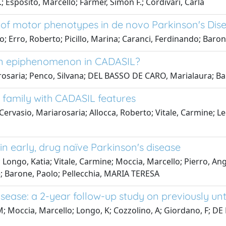
; Esposito, Marcello; Farmer, Simon F.; Cordivari, Carla
of motor phenotypes in de novo Parkinson's Dis
; Erro, Roberto; Picillo, Marina; Caranci, Ferdinando; Baron
 an epiphenomenon in CADASIL?
arosaria; Penco, Silvana; DEL BASSO DE CARO, Marialaura; B
family with CADASIL features
Cervasio, Mariarosaria; Allocca, Roberto; Vitale, Carmine; 
 early, drug naïve Parkinson's disease
 Longo, Katia; Vitale, Carmine; Moccia, Marcello; Pierro, An
; Barone, Paolo; Pellecchia, MARIA TERESA
ease: a 2-year follow-up study on previously unt
, M; Moccia, Marcello; Longo, K; Cozzolino, A; Giordano, F; 