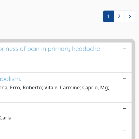
1
2
oriness of pain in primary headache
abolism.
nna; Erro, Roberto; Vitale, Carmine; Caprio, Mg;
 Carla