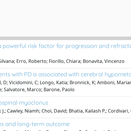
 powerful risk factor for progression and refract
lvana; Erro, Roberto; Fiorillo, Chiara; Bonavita, Vincenzo
ents with PD is associated with cerebral hypomet
, D; Vicidomini, C; Longo, Katia; Bronnick, K; Amboni, Maria
e; Salvatore, Marco; Barone, Paolo
ospinal myoclonus
.; Cawley, Niamh; Choi, David; Bhatia, Kailash P.; Cordivari,
ures and long-term outcome