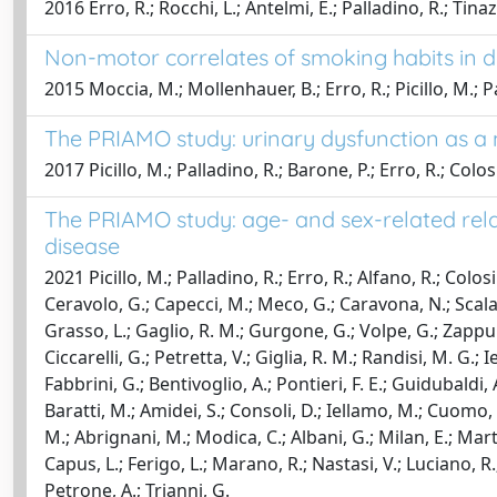
2016 Erro, R.; Rocchi, L.; Antelmi, E.; Palladino, R.; Tinazz
Non-motor correlates of smoking habits in d
2015 Moccia, M.; Mollenhauer, B.; Erro, R.; Picillo, M.; P
The PRIAMO study: urinary dysfunction as a 
2017 Picillo, M.; Palladino, R.; Barone, P.; Erro, R.; Col
The PRIAMO study: age- and sex-related rel
disease
2021 Picillo, M.; Palladino, R.; Erro, R.; Alfano, R.; Colo
Ceravolo, G.; Capecci, M.; Meco, G.; Caravona, N.; Scala, R
Grasso, L.; Gaglio, R. M.; Gurgone, G.; Volpe, G.; Zappulla
Ciccarelli, G.; Petretta, V.; Giglia, R. M.; Randisi, M. G.; 
Fabbrini, G.; Bentivoglio, A.; Pontieri, F. E.; Guidubaldi, A.
Baratti, M.; Amidei, S.; Consoli, D.; Iellamo, M.; Cuomo, 
M.; Abrignani, M.; Modica, C.; Albani, G.; Milan, E.; Marti
Capus, L.; Ferigo, L.; Marano, R.; Nastasi, V.; Luciano, R.; 
Petrone, A.; Trianni, G.