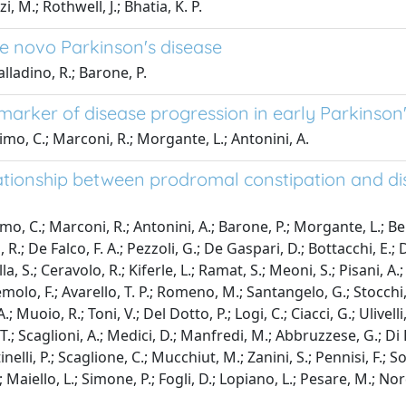
i, M.; Rothwell, J.; Bhatia, K. P.
e novo Parkinson's disease
alladino, R.; Barone, P.
marker of disease progression in early Parkinson'
osimo, C.; Marconi, R.; Morgante, L.; Antonini, A.
ationship between prodromal constipation and di
simo, C.; Marconi, R.; Antonini, A.; Barone, P.; Morgante, L.; Be
.; De Falco, F. A.; Pezzoli, G.; De Gaspari, D.; Bottacchi, E.; Di
, S.; Ceravolo, R.; Kiferle, L.; Ramat, S.; Meoni, S.; Pisani, A.;
Iemolo, F.; Avarello, T. P.; Romeno, M.; Santangelo, G.; Stocchi, F
; Muoio, R.; Toni, V.; Del Dotto, P.; Logi, C.; Ciacci, G.; Ulivelli,
T.; Scaglioni, A.; Medici, D.; Manfredi, M.; Abbruzzese, G.; Di B
nelli, P.; Scaglione, C.; Mucchiut, M.; Zanini, S.; Pennisi, F.; S
Maiello, L.; Simone, P.; Fogli, D.; Lopiano, L.; Pesare, M.; Nordera