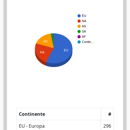
EU
NA
AS
SA
AF
AS
Contin…
EU
NA
Continente
#
EU - Europa
296