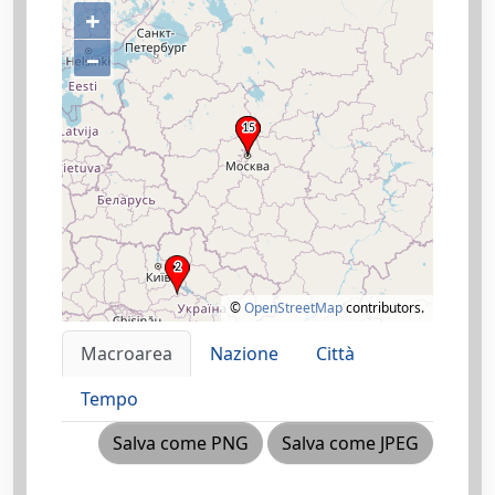
+
–
©
OpenStreetMap
contributors.
Macroarea
Nazione
Città
Tempo
Salva come PNG
Salva come JPEG