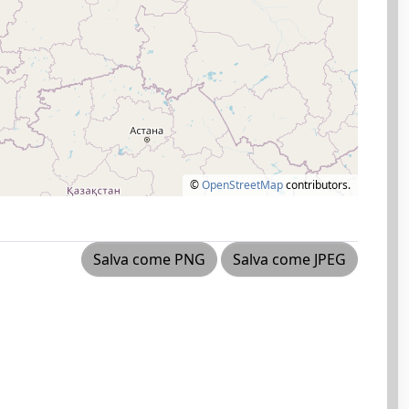
©
OpenStreetMap
contributors.
Salva come PNG
Salva come JPEG