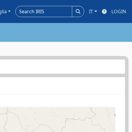
glia
IT
LOGIN