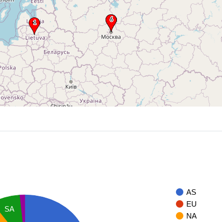
AS
EU
SA
NA