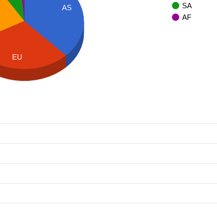
SA
AS
AF
EU