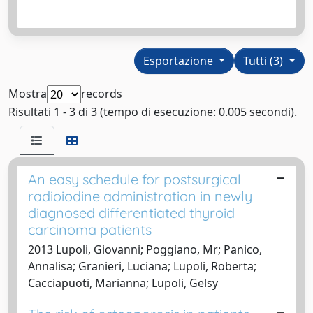
Esportazione
Tutti (3)
Mostra
records
Risultati 1 - 3 di 3 (tempo di esecuzione: 0.005 secondi).
An easy schedule for postsurgical
radioiodine administration in newly
diagnosed differentiated thyroid
carcinoma patients
2013 Lupoli, Giovanni; Poggiano, Mr; Panico,
Annalisa; Granieri, Luciana; Lupoli, Roberta;
Cacciapuoti, Marianna; Lupoli, Gelsy