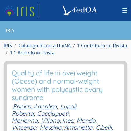
IRIS
IRIS
Catalogo Ricerca UniNA
1 Contributo su Rivista
1.1 Articolo in rivista
Quality of life in overweight
(Obese) and normal-weight
women with polycystic ovary
syndrome
Panico, Annalisa
;
Lupoli,
Roberta
;
Cacciapuoti,
Marianna
;
Villano, Ines
;
Monda,
Vincenzo
;
Messina, Antonietta
;
Cibelli,