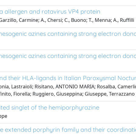
a allergen and rotavirus VP4 protein
Garzillo, Carmine; A., Chersi; C., Buono; T., Menna; A., Ruffilli
 mesogenic azines containing strong electron don
 mesogenic azines containing strong electron do
and their HLA-ligands in Italian Paroxysmal Noct
Sonia, Lastraioli; Risitano, ANTONIO MARIA; Rosalba, Camerli
finito, Fiorella; Ruggiero, Giuseppina; Giuseppe, Terrazzano
cited singlet of the hemiporphyrazine
eppe
the extended porphyrin family and their coordin