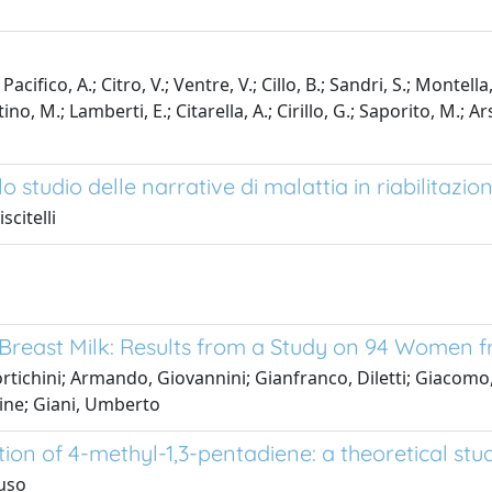
ifico, A.; Citro, V.; Ventre, V.; Cillo, B.; Sandri, S.; Montella, 
M.; Lamberti, E.; Citarella, A.; Cirillo, G.; Saporito, M.; Arsi
tudio delle narrative di malattia in riabilitazio
scitelli
Breast Milk: Results from a Study on 94 Women f
ortichini; Armando, Giovannini; Gianfranco, Diletti; Giacomo, 
mine; Giani, Umberto
on of 4-methyl-1,3-pentadiene: a theoretical stud
luso