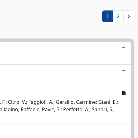
1
2
F.; Citro, V.; Faggioli, A.; Garzillo, Carmine; Giani, E.;
lladino, Raffaele; Pavic, B.; Perfetto, A.; Sandri, S.;