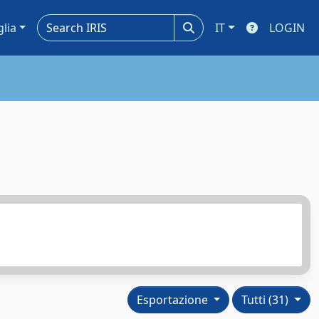
glia
IT
LOGIN
Esportazione
Tutti (31)