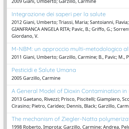
2009 Giani, Umberto; Garzillo, Carmine
Integrazione dei saperi per la salute
2012 Giani, Umberto; Triassi, Maria; Santoianni, Flavia; Pac
GIANFRANCA ANGELA RITA; Pavic, B.; Griffo, G.; Sorrentino, 
Giordano, V.
M-NBM: un approccio multi-metodologico allo s
2011 Giani, Umberto; Garzillo, Carmine; B., Pavic; M., Pi
Pesticidi e Salute Umana
2005 Garzillo, Carmine
A General Model of Dioxin Contamination in 
2013 Gaetano, Rivezzi; Prisco, Piscitelli; Giampiero, Sc
Cirasino; Pietro, Carideo; Dennis, Black; Garzillo, Car
The mechanism of Ziegler-Natta polymerizati
1998 Roberto, Improta; Garzillo, Carmine; Andrea, Pe