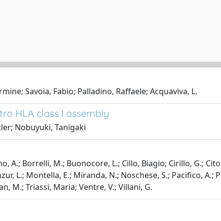
ine; Savoia, Fabio; Palladino, Raffaele; Acquaviva, L.
tro HLA class I assembly
tler; Nobuyuki, Tanigaki
A.; Borrelli, M.; Buonocore, L.; Cillo, Biagio; Cirillo, G.; Cito, 
ur, L.; Montella, E.; Miranda, N.; Noschese, S.; Pacifico, A.; Pa
, M.; Triassi, Maria; Ventre, V.; Villani, G.