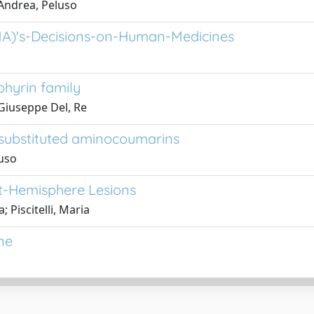
 Andrea, Peluso
A)'s-Decisions-on-Human-Medicines
phyrin family
 Giuseppe Del, Re
 substituted aminocoumarins
luso
ft-Hemisphere Lesions
 Piscitelli, Maria
ne