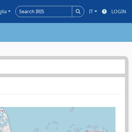
glia
IT
LOGIN