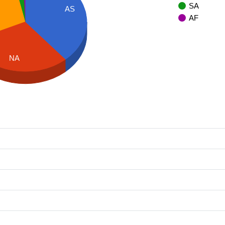
SA
AS
AF
NA