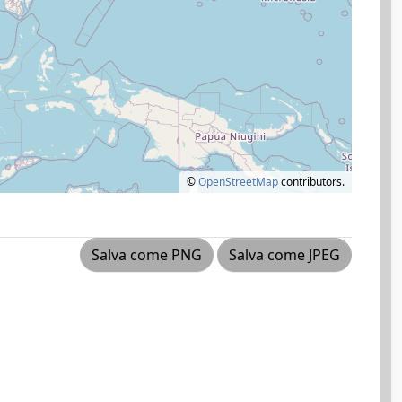
©
OpenStreetMap
contributors.
Salva come PNG
Salva come JPEG