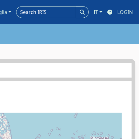
glia
IT
LOGIN