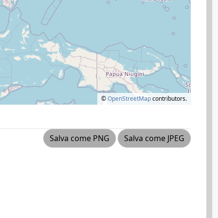
©
OpenStreetMap
contributors.
Salva come PNG
Salva come JPEG