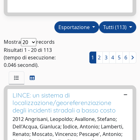
Esportazione
Tutti (113)
Mostra
records
Risultati 1 - 20 di 113
(tempo di esecuzione:
1
2
3
4
5
6
0.046 secondi).
LINCE: un sistema di
localizzazione/georeferenziazione
degli incidenti stradali a basso costo
2012 Angrisani, Leopoldo; Avallone, Stefano;
Dell'Acqua, Gianluca; Iodice, Antonio; Lamberti,
Renato; Moscato, Vincenzo; Pescape', Antonio;