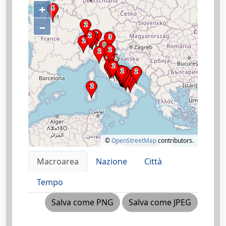
+
–
©
OpenStreetMap
contributors.
Macroarea
Nazione
Città
Tempo
Salva come PNG
Salva come JPEG