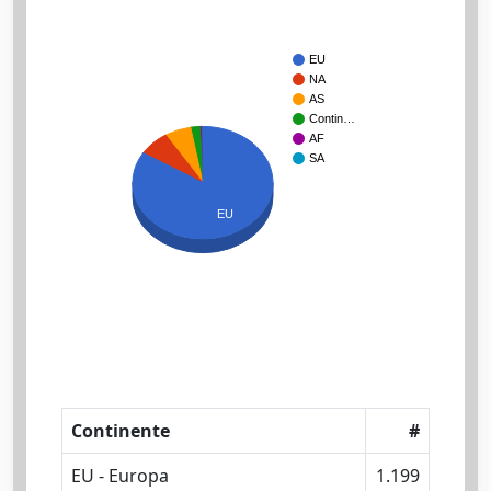
EU
NA
AS
Contin…
AF
SA
EU
Continente
#
EU - Europa
1.199