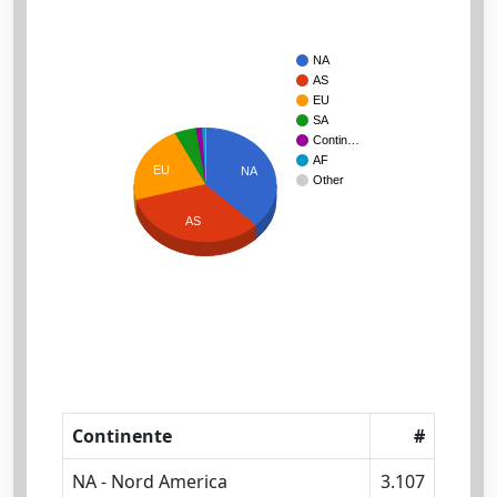
NA
AS
EU
SA
Contin…
AF
EU
NA
Other
AS
Continente
#
NA - Nord America
3.107