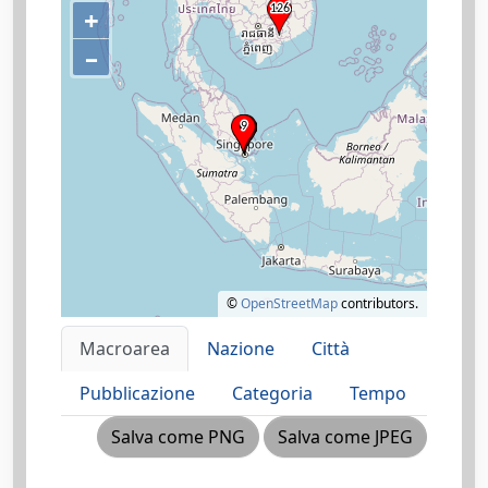
+
–
©
OpenStreetMap
contributors.
Macroarea
Nazione
Città
Pubblicazione
Categoria
Tempo
Salva come PNG
Salva come JPEG