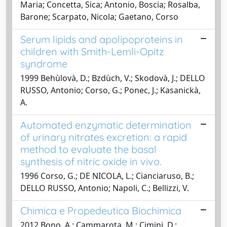
Maria; Concetta, Sica; Antonio, Boscia; Rosalba,
Barone; Scarpato, Nicola; Gaetano, Corso
Serum lipids and apolipoproteins in
children with Smith-Lemli-Opitz
syndrome
1999 Behùlovà, D.; Bzdùch, V.; Skodovà, J.; DELLO
RUSSO, Antonio; Corso, G.; Ponec, J.; Kasanickà,
A.
Automated enzymatic determination
of urinary nitrates excretion: a rapid
method to evaluate the basal
synthesis of nitric oxide in vivo.
1996 Corso, G.; DE NICOLA, L.; Cianciaruso, B.;
DELLO RUSSO, Antonio; Napoli, C.; Bellizzi, V.
Chimica e Propedeutica Biochimica
2012 Bono, A.; Cammarota, M.; Cimini, D.;