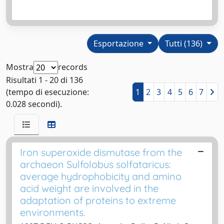
Esportazione
Tutti (136)
Mostra
records
Risultati 1 - 20 di 136
(tempo di esecuzione:
1
2
3
4
5
6
7
0.028 secondi).
Iron superoxide dismutase from the
archaeon Sulfolobus solfataricus:
average hydrophobicity and amino
acid weight are involved in the
adaptation of proteins to extreme
environments.