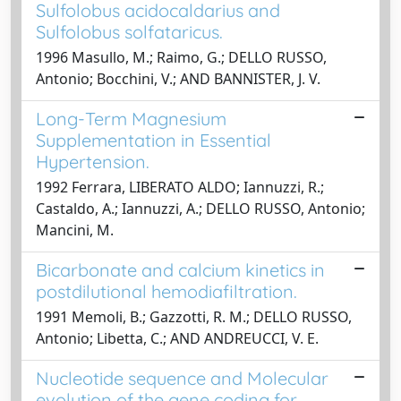
Sulfolobus acidocaldarius and
Sulfolobus solfataricus.
1996 Masullo, M.; Raimo, G.; DELLO RUSSO,
Antonio; Bocchini, V.; AND BANNISTER, J. V.
Long-Term Magnesium
Supplementation in Essential
Hypertension.
1992 Ferrara, LIBERATO ALDO; Iannuzzi, R.;
Castaldo, A.; Iannuzzi, A.; DELLO RUSSO, Antonio;
Mancini, M.
Bicarbonate and calcium kinetics in
postdilutional hemodiafiltration.
1991 Memoli, B.; Gazzotti, R. M.; DELLO RUSSO,
Antonio; Libetta, C.; AND ANDREUCCI, V. E.
Nucleotide sequence and Molecular
evolution of the gene coding for