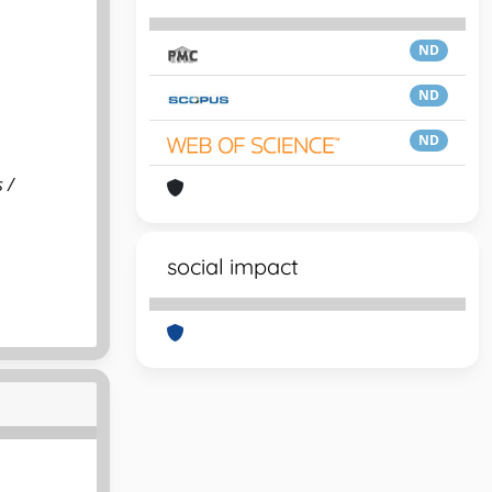
ND
ND
ND
 /
social impact