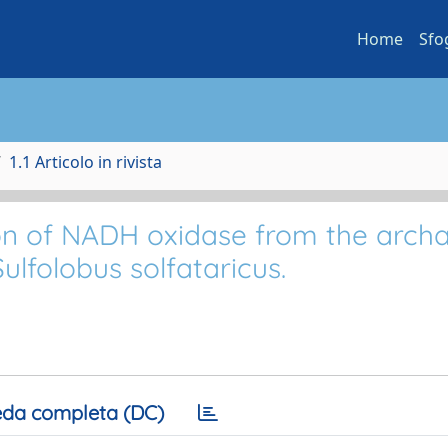
Home
Sfo
1.1 Articolo in rivista
ion of NADH oxidase from the arch
ulfolobus solfataricus.
da completa (DC)