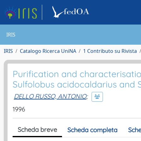
IRIS
IRIS
Catalogo Ricerca UniNA
1 Contributo su Rivista
Purification and characterisat
Sulfolobus acidocaldarius and S
DELLO RUSSO, ANTONIO
;
1996
Scheda breve
Scheda completa
Sche