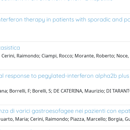
erferon therapy in patients with sporadic and p
asistica
o; Cerini, Raimondo; Ciampi, Rocco; Morante, Roberto; Noce, S
l response to pegylated-interferon alpha2b plus ri
ana; Borrelli, F; Borelli, S; DE CATERINA, Maurizio; DI TARA
za di varici gastroesofagee nei pazienti con epat
e; Quarto, Maria; Cerini, Raimondo; Piazza, Marcello; Borgia, 