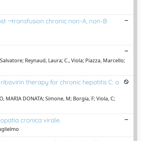
ost ¬transfusion chronic non-A, non-B
alvatore; Reynaud, Laura; C., Viola; Piazza, Marcello;
bavirin therapy for chronic hepatitis C: a
NTO, MARIA DONATA; Simone, M; Borgia, F; Viola, C;
opatia cronica virale.
Guglielmo