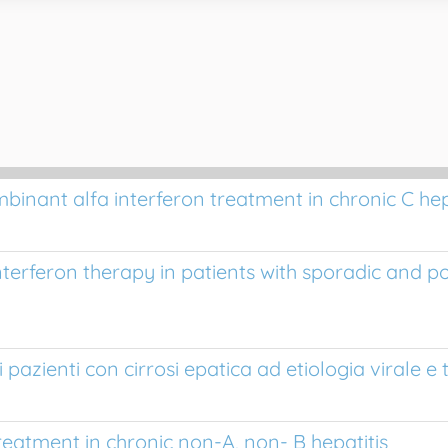
binant alfa interferon treatment in chronic C hep
erferon therapy in patients with sporadic and p
 pazienti con cirrosi epatica ad etiologia virale 
eatment in chronic non-A, non- B hepatitis