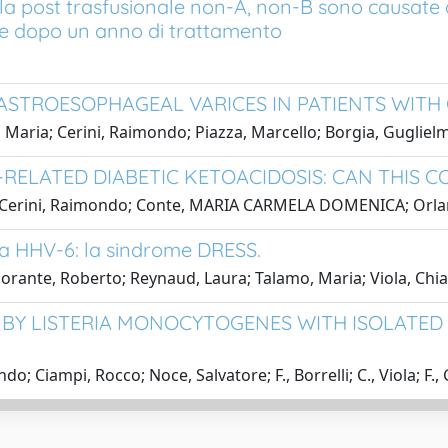
lla post trasfusionale non-A, non-B sono causate d
nte dopo un anno di trattamento
ASTROESOPHAGEAL VARICES IN PATIENTS WITH C
rto, Maria; Cerini, Raimondo; Piazza, Marcello; Borgia, Gugliel
RELATED DIABETIC KETOACIDOSIS: CAN THIS C
n; Cerini, Raimondo; Conte, MARIA CARMELA DOMENICA; Orlan
da HHV-6: la sindrome DRESS.
Morante, Roberto; Reynaud, Laura; Talamo, Maria; Viola, Chi
S BY LISTERIA MONOCYTOGENES WITH ISOLATED
do; Ciampi, Rocco; Noce, Salvatore; F., Borrelli; C., Viola; F.