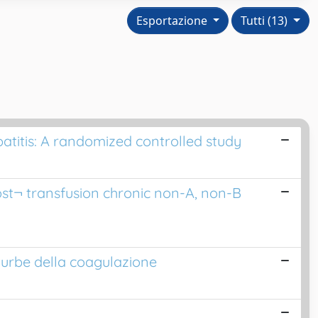
Esportazione
Tutti (13)
atitis: A randomized controlled study
ost¬ transfusion chronic non-A, non-B
e turbe della coagulazione