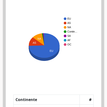
EU
AS
NA
Contin…
SA
NA
AF
AS
OC
EU
Continente
#