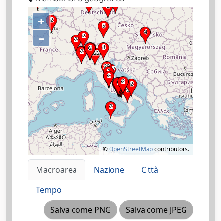
+
–
©
OpenStreetMap
contributors.
Macroarea
Nazione
Città
Tempo
Salva come PNG
Salva come JPEG